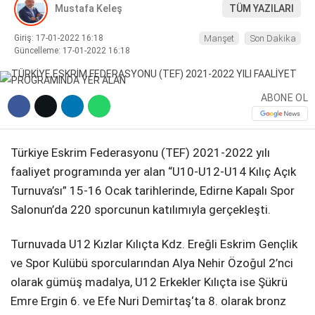
Mustafa Keleş
TÜM YAZILARI
DIĞER
Giriş: 17-01-2022 16:18
Manşet
Son Dakika
Güncelleme: 17-01-2022 16:18
ABONE OL
WhatsApp İhbar Hattı
Türkiye Eskrim Federasyonu (TEF) 2021-2022 yılı
faaliyet programında yer alan “U10-U12-U14 Kılıç Açık
Facebook
Turnuva’sı” 15-16 Ocak tarihlerinde, Edirne Kapalı Spor
Salonun’da 220 sporcunun katılımıyla gerçekleşti.
Turnuvada U12 Kızlar Kılıçta Kdz. Ereğli Eskrim Gençlik
Instagram
ve Spor Kulübü sporcularından Alya Nehir Özoğul 2’nci
olarak gümüş madalya, U12 Erkekler Kılıçta ise Şükrü
Youtube
Emre Ergin 6. ve Efe Nuri Demirtaş‘ta 8. olarak bronz