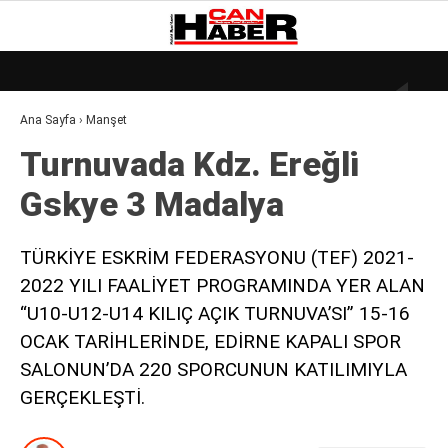
23.4
°
ZONGULDAK
Ana Sayfa
›
Manşet
GALERİ
VİDEO
YAZARLAR
Turnuvada Kdz. Ereğli̇
DÜNYA
Gskye 3 Madalya
EKONOMI
GÜNDEM
TÜRKİYE ESKRİM FEDERASYONU (TEF) 2021-
2022 YILI FAALİYET PROGRAMINDA YER ALAN
KÜLÜR – SANAT
“U10-U12-U14 KILIÇ AÇIK TURNUVA’SI” 15-16
MAGAZIN
OCAK TARİHLERİNDE, EDİRNE KAPALI SPOR
SAĞLIK
SALONUN’DA 220 SPORCUNUN KATILIMIYLA
GERÇEKLEŞTİ.
POLITIKA
ASAYIŞ