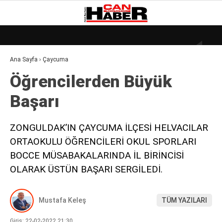
25.9
°
ZONGULDAK
Ana Sayfa
›
Çaycuma
GALERİ
VİDEO
YAZARLAR
Öğrenci̇lerden Büyük
DÜNYA
Başarı
EKONOMI
GÜNDEM
ZONGULDAK’IN ÇAYCUMA İLÇESİ HELVACILAR
ORTAOKULU ÖĞRENCİLERİ OKUL SPORLARI
KÜLÜR – SANAT
BOCCE MÜSABAKALARINDA İL BİRİNCİSİ
MAGAZIN
OLARAK ÜSTÜN BAŞARI SERGİLEDİ.
SAĞLIK
Mustafa Keleş
TÜM YAZILARI
POLITIKA
ASAYIŞ
Giriş: 22-02-2022 21:30