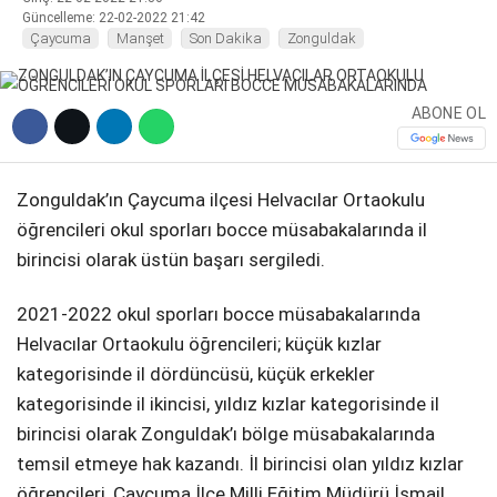
Güncelleme: 22-02-2022 21:42
Çaycuma
Manşet
Son Dakika
Zonguldak
DIĞER
ABONE OL
WhatsApp İhbar Hattı
Zonguldak’ın Çaycuma ilçesi Helvacılar Ortaokulu
öğrencileri okul sporları bocce müsabakalarında il
birincisi olarak üstün başarı sergiledi.
Facebook
2021-2022 okul sporları bocce müsabakalarında
Helvacılar Ortaokulu öğrencileri; küçük kızlar
kategorisinde il dördüncüsü, küçük erkekler
Instagram
kategorisinde il ikincisi, yıldız kızlar kategorisinde il
birincisi olarak Zonguldak’ı bölge müsabakalarında
Youtube
temsil etmeye hak kazandı. İl birincisi olan yıldız kızlar
öğrencileri, Çaycuma İlçe Milli Eğitim Müdürü İsmail