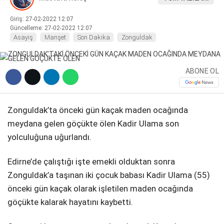
DIĞER
Giriş: 27-02-2022 12:07
Güncelleme: 27-02-2022 12:07
Asayiş
Manşet
Son Dakika
Zonguldak
ABONE OL
WhatsApp İhbar Hattı
Zonguldak’ta önceki gün kaçak maden ocağında
meydana gelen göçükte ölen Kadir Ulama son
Facebook
yolculuğuna uğurlandı.
Edirne’de çalıştığı işte emekli olduktan sonra
Zonguldak’a taşınan iki çocuk babası Kadir Ulama (55)
Instagram
önceki gün kaçak olarak işletilen maden ocağında
göçükte kalarak hayatını kaybetti.
Youtube