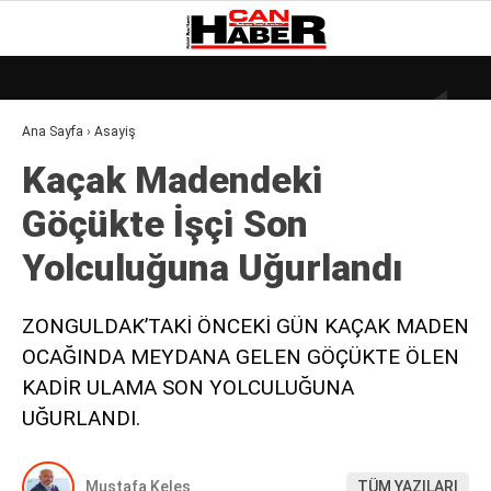
28.7
°
ZONGULDAK
Ana Sayfa
›
Asayiş
GALERİ
VİDEO
YAZARLAR
Kaçak Madendeki̇
DÜNYA
Göçükte İşçi̇ Son
EKONOMI
Yolculuğuna Uğurlandı
GÜNDEM
KÜLÜR – SANAT
ZONGULDAK’TAKİ ÖNCEKİ GÜN KAÇAK MADEN
OCAĞINDA MEYDANA GELEN GÖÇÜKTE ÖLEN
MAGAZIN
KADİR ULAMA SON YOLCULUĞUNA
SAĞLIK
UĞURLANDI.
POLITIKA
Mustafa Keleş
TÜM YAZILARI
ASAYIŞ