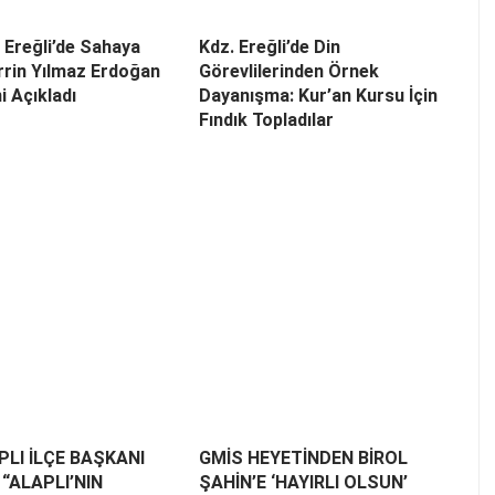
i Ereğli’de Sahaya
Kdz. Ereğli’de Din
errin Yılmaz Erdoğan
Görevlilerinden Örnek
i Açıkladı
Dayanışma: Kur’an Kursu İçin
Fındık Topladılar
LI İLÇE BAŞKANI
GMİS HEYETİNDEN BİROL
“ALAPLI’NIN
ŞAHİN’E ‘HAYIRLI OLSUN’