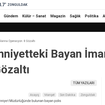
3.7
°
ZONGULDAK
Gündem
Külür – Sanat
Magazin
Sağlık
Politika
A
mlarına Operasyon: 8 Gözaltı
ni̇yetteki̇ Bayan İm
özaltı
TÜM YAZILARI
Asayiş
Manşet
Son Dakika
Zonguldak