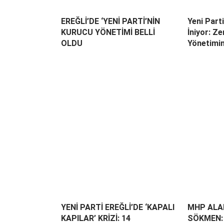
EREĞLİ’DE ‘YENİ PARTİ’NİN
Yeni Part
KURUCU YÖNETİMİ BELLİ
İniyor: Z
OLDU
Yönetimin
YENİ PARTİ EREĞLİ’DE ‘KAPALI
MHP ALAP
KAPILAR’ KRİZİ: 14
SÖKMEN: 