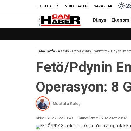
2
FOTO
GALERİ
VİDEO
GALERİ
YAZARLAR
Dünya
Ekonomi
Ana Sayfa
›
Asayiş
›
Fetö/Pdyni̇n Emni̇yetteki̇ Bayan İma
Fetö/Pdyni̇n Em
Operasyon: 8 G
Mustafa Keleş
Giriş: 15-02-2022 18:49
Güncelleme: 15-02-2022 20:07