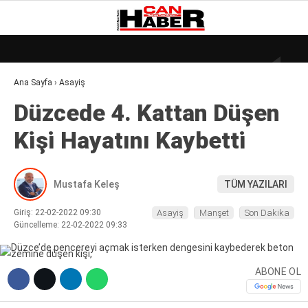
27.3
°
ZONGULDAK
Ana Sayfa
›
Asayiş
GALERİ
VİDEO
YAZARLAR
Düzcede 4. Kattan Düşen
DÜNYA
Ki̇şi̇ Hayatını Kaybetti̇
EKONOMI
GÜNDEM
Mustafa Keleş
TÜM YAZILARI
KÜLÜR – SANAT
Giriş: 22-02-2022 09:30
Asayiş
Manşet
Son Dakika
MAGAZIN
Güncelleme: 22-02-2022 09:33
SAĞLIK
ABONE OL
POLITIKA
ASAYIŞ