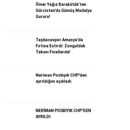
Ömer Yağız Karakütük’ten
Gürcistan’da Gümüş Madalya
Gururu!
Taşbacaspor Amasya’da
Fırtına Estirdi: Zonguldak
Takımı Finallerde!
Neriman Posbıyık CHP'den
WhatsApp İhbar Hattı
ayrıldığını açıkladı
Facebook
NERİMAN POSBIYIK CHP’DEN
AYRILDI