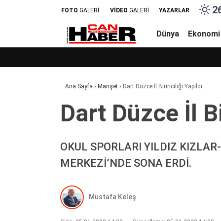
2
FOTO
GALERİ
VİDEO
GALERİ
YAZARLAR
Dünya
Ekonomi
Ana Sayfa
›
Manşet
›
Dart Düzce İl Bi̇ri̇nci̇li̇ği̇ Yapıldı
Dart Düzce İl Bi̇r
OKUL SPORLARI YILDIZ KIZLAR
MERKEZİ’NDE SONA ERDİ.
Mustafa Keleş