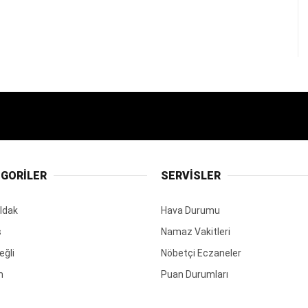
GORİLER
SERVİSLER
ldak
Hava Durumu
ş
Namaz Vakitleri
eğli
Nöbetçi Eczaneler
m
Puan Durumları