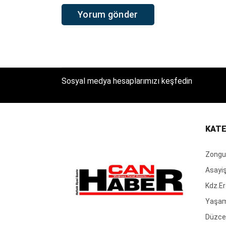
Sosyal medya hesaplarımızı keşfedin
KATE
Zongu
Asayi
Kdz.Er
Yaşa
Düzce