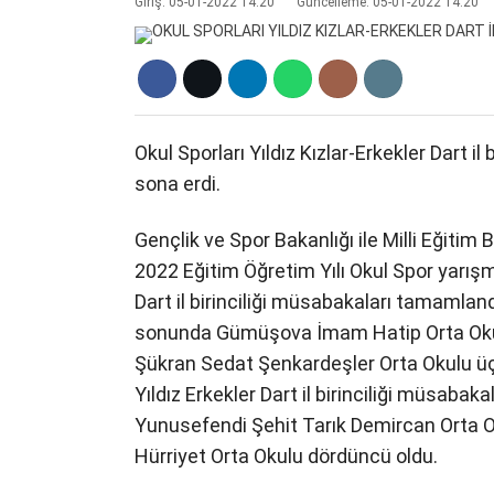
Giriş: 05-01-2022 14:20
Güncelleme: 05-01-2022 14:20
Okul Sporları Yıldız Kızlar-Erkekler Dart i
sona erdi.
Gençlik ve Spor Bakanlığı ile Milli Eğiti
2022 Eğitim Öğretim Yılı Okul Spor yarışm
Dart il birinciliği müsabakaları tamamlandı.
sonunda Gümüşova İmam Hatip Orta Okulu 
Şükran Sedat Şenkardeşler Orta Okulu ü
Yıldız Erkekler Dart il birinciliği müsaba
Yunusefendi Şehit Tarık Demircan Orta O
Hürriyet Orta Okulu dördüncü oldu.