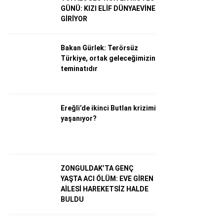
GÜNÜ: KIZI ELİF DÜNYAEVİNE
GİRİYOR
Dünya
Ekonomi
Bakan Gürlek: Terörsüz
Türkiye, ortak geleceğimizin
Gündem
teminatıdır
Külür – Sanat
Magazin
Ereğli’de ikinci Butlan krizimi
yaşanıyor?
Sağlık
Politika
Asayiş
ZONGULDAK’TA GENÇ
YAŞTA ACI ÖLÜM: EVE GİREN
Diğer
AİLESİ HAREKETSİZ HALDE
BULDU