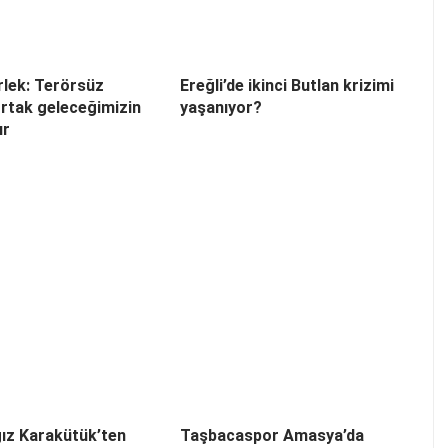
lek: Terörsüz
Ereğli’de ikinci Butlan krizimi
ortak geleceğimizin
yaşanıyor?
ır
ız Karakütük’ten
Taşbacaspor Amasya’da