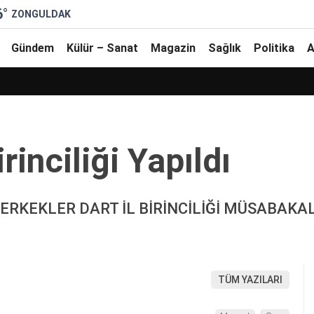
6
°
ZONGULDAK
Gündem
Külür – Sanat
Magazin
Sağlık
Politika
A
i̇nci̇li̇ği̇ Yapıldı
-ERKEKLER DART İL BİRİNCİLİĞİ MÜSABAKA
TÜM YAZILARI