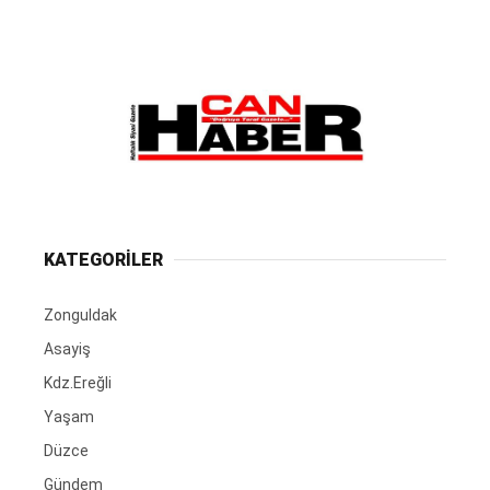
KATEGORİLER
Zonguldak
Asayiş
Kdz.Ereğli
Yaşam
Düzce
Gündem