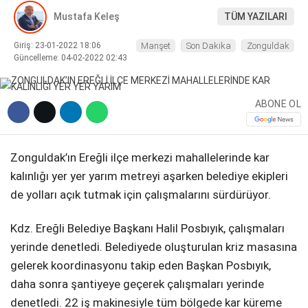
Mustafa Keleş
TÜM YAZILARI
DIĞER
Giriş: 23-01-2022 18:06
Manşet
Son Dakika
Zonguldak
Güncelleme: 04-02-2022 02:43
ABONE OL
WhatsApp İhbar Hattı
Zonguldak’ın Ereğli ilçe merkezi mahallelerinde kar
kalınlığı yer yer yarım metreyi aşarken belediye ekipleri
Facebook
de yolları açık tutmak için çalışmalarını sürdürüyor.
Kdz. Ereğli Belediye Başkanı Halil Posbıyık, çalışmaları
Instagram
yerinde denetledi. Belediyede oluşturulan kriz masasına
gelerek koordinasyonu takip eden Başkan Posbıyık,
Youtube
daha sonra şantiyeye geçerek çalışmaları yerinde
denetledi. 22 iş makinesiyle tüm bölgede kar küreme