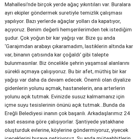
Mahallesi’nde birçok yerde ağaç yıkıntıları var. Buralara
ayrı ekipler göndermek suretiyle temizlik çalışması
yapılıyor. Bazı yerlerde ağaçlar yolları da kapatıyor,
açıyoruz. Benim değerli hemşerilerimden tek istediğim
şudur. Çok yoğun bir kar yağışı var. Bize şu anda
‘Garajımdan arabayı çıkaramadım, lastiklerin altında kar
var, binanın çatısında kar çoğaldı’ gibi talepte
bulunmasınlar. Biz öncelikle şehrin yaşamsal alanlarını
sürekli açmaya çalışıyoruz. Bu bir afet, müthiş bir kar
yağışı var daha da devam edecek. Önemli olan diyalize
gidenlerin yolunu açmak, hastanelerin, ana arterlerin
yolunu açık tutmak. Evinizde susuz kalmamanız için
içme suyu tesislerinin önünü açık tutmak…Bunda da
Ereğli Belediyesi inanın çok başarılı. Arkadaşlarımız 24
saat esasına göre çalışıyorlar. Şantiyede yatakhane
oluşturduk evlerine, köylerine göndermiyoruz, yiyecek
içeceklerini buraya getiriyoruz. Şu anda müteahhitlerin