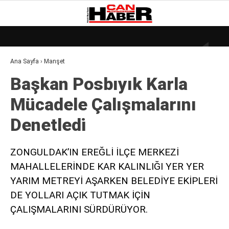
23.7
°
ZONGULDAK
Ana Sayfa
›
Manşet
GALERİ
VİDEO
YAZARLAR
Başkan Posbıyık Karla
DÜNYA
Mücadele Çalışmalarını
EKONOMI
Denetledi̇
GÜNDEM
KÜLÜR – SANAT
ZONGULDAK’IN EREĞLİ İLÇE MERKEZİ
MAHALLELERİNDE KAR KALINLIĞI YER YER
MAGAZIN
YARIM METREYİ AŞARKEN BELEDİYE EKİPLERİ
SAĞLIK
DE YOLLARI AÇIK TUTMAK İÇİN
POLITIKA
ÇALIŞMALARINI SÜRDÜRÜYOR.
ASAYIŞ