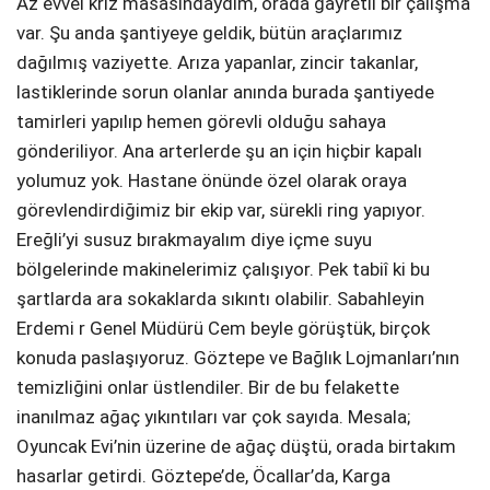
Az evvel kriz masasındaydım, orada gayretli bir çalışma
var. Şu anda şantiyeye geldik, bütün araçlarımız
dağılmış vaziyette. Arıza yapanlar, zincir takanlar,
lastiklerinde sorun olanlar anında burada şantiyede
tamirleri yapılıp hemen görevli olduğu sahaya
gönderiliyor. Ana arterlerde şu an için hiçbir kapalı
yolumuz yok. Hastane önünde özel olarak oraya
görevlendirdiğimiz bir ekip var, sürekli ring yapıyor.
Ereğli’yi susuz bırakmayalım diye içme suyu
bölgelerinde makinelerimiz çalışıyor. Pek tabiî ki bu
şartlarda ara sokaklarda sıkıntı olabilir. Sabahleyin
Erdemi r Genel Müdürü Cem beyle görüştük, birçok
konuda paslaşıyoruz. Göztepe ve Bağlık Lojmanları’nın
temizliğini onlar üstlendiler. Bir de bu felakette
inanılmaz ağaç yıkıntıları var çok sayıda. Mesala;
Oyuncak Evi’nin üzerine de ağaç düştü, orada birtakım
hasarlar getirdi. Göztepe’de, Öcallar’da, Karga