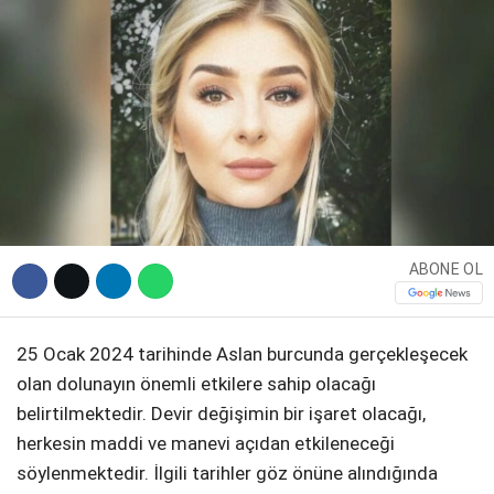
DIĞER
WhatsApp İhbar Hattı
ABONE OL
Facebook
25 Ocak 2024 tarihinde Aslan burcunda gerçekleşecek
olan dolunayın önemli etkilere sahip olacağı
Instagram
belirtilmektedir. Devir değişimin bir işaret olacağı,
herkesin maddi ve manevi açıdan etkileneceği
Youtube
söylenmektedir. İlgili tarihler göz önüne alındığında