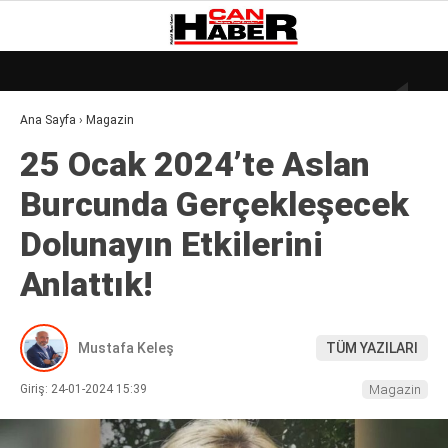
18.7
°
ZONGULDAK
Ana Sayfa
›
Magazin
GALERİ
VİDEO
YAZARLAR
25 Ocak 2024’te Aslan
DÜNYA
Burcunda Gerçekleşecek
EKONOMI
Dolunayın Etkilerini
GÜNDEM
Anlattık!
KÜLÜR – SANAT
MAGAZIN
Mustafa Keleş
TÜM YAZILARI
SAĞLIK
Giriş: 24-01-2024 15:39
Magazin
POLITIKA
ASAYIŞ