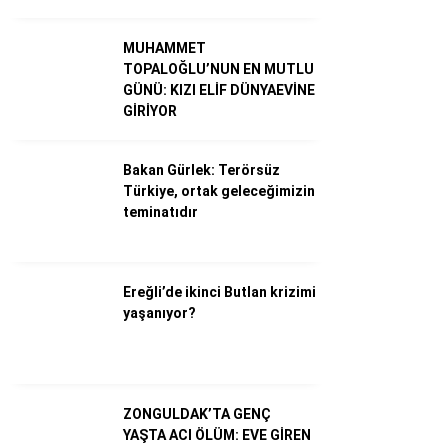
MUHAMMET
TOPALOĞLU’NUN EN MUTLU
GÜNÜ: KIZI ELİF DÜNYAEVİNE
GİRİYOR
Bakan Gürlek: Terörsüz
Türkiye, ortak geleceğimizin
teminatıdır
WhatsApp İhbar Hattı
Ereğli’de ikinci Butlan krizimi
yaşanıyor?
Facebook
ZONGULDAK’TA GENÇ
YAŞTA ACI ÖLÜM: EVE GİREN