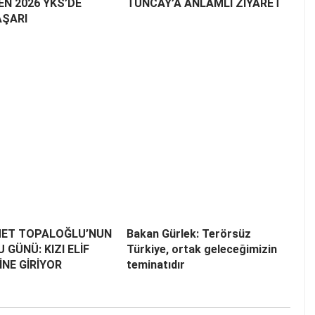
EN 2026 YKS’DE
TUNCAY’A ANLAMLI ZİYARET
AŞARI
ET TOPALOĞLU’NUN
Bakan Gürlek: Terörsüz
 GÜNÜ: KIZI ELİF
Türkiye, ortak geleceğimizin
NE GİRİYOR
teminatıdır