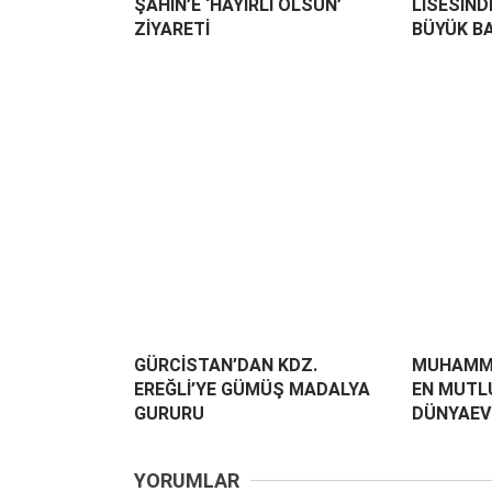
ŞAHİN’E ‘HAYIRLI OLSUN’
LİSESİND
ZİYARETİ
BÜYÜK B
GÜRCİSTAN’DAN KDZ.
MUHAMM
EREĞLİ’YE GÜMÜŞ MADALYA
EN MUTLU
GURURU
DÜNYAEVİ
YORUMLAR