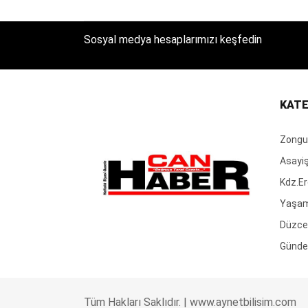
Sosyal medya hesaplarımızı keşfedin
KATE
Zongu
Asayi
Kdz.Er
Yaşa
Düzce
Günd
Tüm Hakları Saklıdır. |
www.aynetbilisim.com