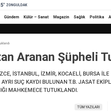
.5
°
ZONGULDAK
Gündem
Külür – Sanat
Magazin
Sağlık
Politika
A
tuklandı
tan Aranan Şüpheli̇ T
E, İSTANBUL, İZMİR, KOCAELİ, BURSA İLE 
AYRI SUÇ KAYDI BULUNAN T.B. JASAT EKİP
DIĞI MAHKEMECE TUTUKLANDI.
TÜM YAZILARI