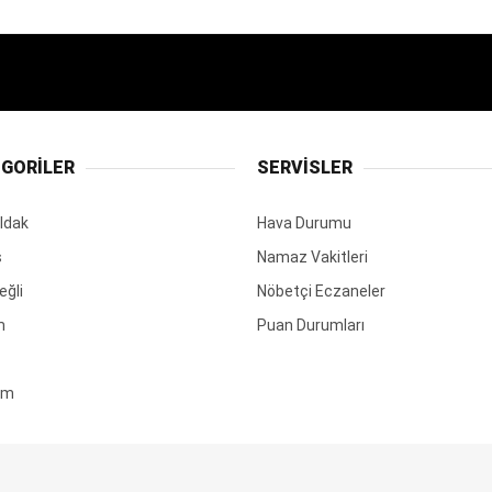
GORİLER
SERVİSLER
ldak
Hava Durumu
ş
Namaz Vakitleri
eğli
Nöbetçi Eczaneler
m
Puan Durumları
em