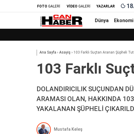
18
FOTO
GALERİ
VİDEO
GALERİ
YAZARLAR
Dünya
Ekonomi
Ana Sayfa
›
Asayiş
›
103 Farklı Suçtan Aranan Şüpheli̇ Tu
103 Farklı Suç
DOLANDIRICILIK SUÇUNDAN DÜZC
ARAMASI OLAN, HAKKINDA 103 
YAKALANAN ŞÜPHELİ ÇIKARIL
Mustafa Keleş