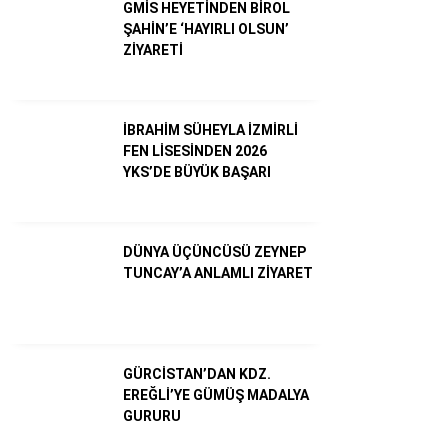
GMİS HEYETİNDEN BİROL
ŞAHİN’E ‘HAYIRLI OLSUN’
ZİYARETİ
Dünya
Ekonomi
İBRAHİM SÜHEYLA İZMİRLİ
Gündem
FEN LİSESİNDEN 2026
Külür – Sanat
YKS’DE BÜYÜK BAŞARI
Magazin
Sağlık
DÜNYA ÜÇÜNCÜSÜ ZEYNEP
TUNCAY’A ANLAMLI ZİYARET
Politika
Asayiş
Diğer
GÜRCİSTAN’DAN KDZ.
EREĞLİ’YE GÜMÜŞ MADALYA
GURURU