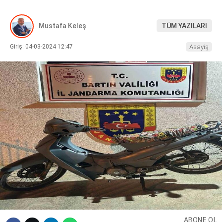
DIĞER
Mustafa Keleş
TÜM YAZILARI
Giriş: 04-03-2024 12:47
Asayiş
WhatsApp İhbar Hattı
Facebook
Instagram
Youtube
ABONE OL