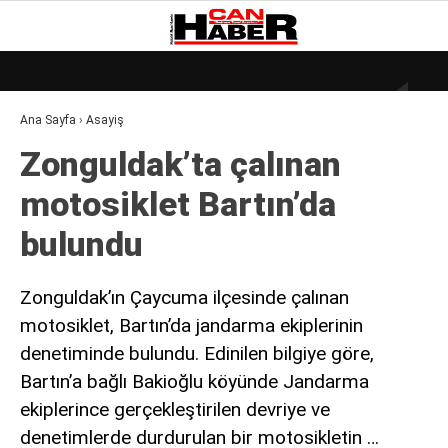
18.2
°
ZONGULDAK
Ana Sayfa
›
Asayiş
GALERİ
VİDEO
YAZARLAR
Zonguldak’ta çalınan
DÜNYA
motosiklet Bartın’da
EKONOMI
bulundu
GÜNDEM
KÜLÜR – SANAT
Zonguldak’ın Çaycuma ilçesinde çalınan
motosiklet, Bartın’da jandarma ekiplerinin
MAGAZIN
denetiminde bulundu. Edinilen bilgiye göre,
SAĞLIK
Bartın’a bağlı Bakioğlu köyünde Jandarma
POLITIKA
ekiplerince gerçekleştirilen devriye ve
denetimlerde durdurulan bir motosikletin …
ASAYIŞ