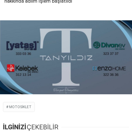
hakkında adlim işlem başlatıldı
MOTOSIKLET
İLGİNİZİ
ÇEKEBİLİR