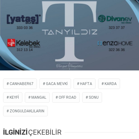
CANHABER67
GACA MEVKI
HAFTA
KARDA
KEYFİ
MANGAL
OFF ROAD
SONU
ZONGULDAKLILARIN
İLGİNİZİ
ÇEKEBİLİR