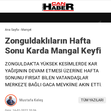
28.9
°
ZONGULDAK
Ana Sayfa
›
Manşet
GALERİ
VİDEO
YAZARLAR
Zonguldaklıların Hafta
DÜNYA
Sonu Karda Mangal Keyfi̇
EKONOMI
GÜNDEM
ZONGULDAK’TA YÜKSEK KESİMLERDE KAR
YAĞIŞININ DEVAM ETMESİ ÜZERİNE HAFTA
KÜLÜR – SANAT
SONUNU FIRSAT BİLEN VATANDAŞLAR
MAGAZIN
MERKEZ’E BAĞLI GACA MEVKİİNE AKIN ETTİ.
SAĞLIK
Mustafa Keleş
TÜM YAZILARI
POLITIKA
ASAYIŞ
Giriş: 16-01-2022 20:06