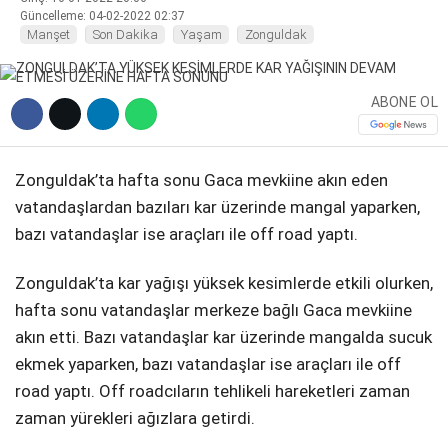
Güncelleme: 04-02-2022 02:37
Manşet
Son Dakika
Yaşam
Zonguldak
DIĞER
ABONE OL
WhatsApp İhbar Hattı
Zonguldak’ta hafta sonu Gaca mevkiine akın eden
vatandaşlardan bazıları kar üzerinde mangal yaparken,
bazı vatandaşlar ise araçları ile off road yaptı.
Facebook
Zonguldak’ta kar yağışı yüksek kesimlerde etkili olurken,
hafta sonu vatandaşlar merkeze bağlı Gaca mevkiine
akın etti. Bazı vatandaşlar kar üzerinde mangalda sucuk
Instagram
ekmek yaparken, bazı vatandaşlar ise araçları ile off
road yaptı. Off roadcıların tehlikeli hareketleri zaman
Youtube
zaman yürekleri ağızlara getirdi.