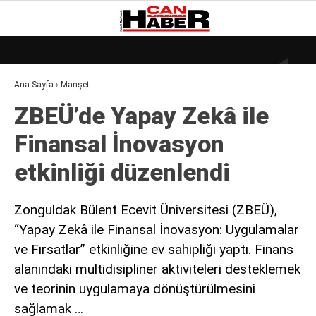
17.9
°
ZONGULDAK
Ana Sayfa
›
Manşet
GALERİ
VİDEO
YAZARLAR
ZBEÜ’de Yapay Zekâ ile
DÜNYA
Finansal İnovasyon
EKONOMI
etkinliği düzenlendi
GÜNDEM
KÜLÜR – SANAT
Zonguldak Bülent Ecevit Üniversitesi (ZBEÜ),
“Yapay Zekâ ile Finansal İnovasyon: Uygulamalar
MAGAZIN
ve Fırsatlar” etkinliğine ev sahipliği yaptı. Finans
SAĞLIK
alanındaki multidisipliner aktiviteleri desteklemek
POLITIKA
ve teorinin uygulamaya dönüştürülmesini
sağlamak …
ASAYIŞ