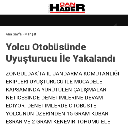
19.5
°
ZONGULDAK
Ana Sayfa
›
Manşet
GALERİ
VİDEO
YAZARLAR
Yolcu Otobüsünde
DÜNYA
Uyuşturucu İle Yakalandı
EKONOMI
GÜNDEM
ZONGULDAK’TA İL JANDARMA KOMUTANLIĞI
EKİPLERİ UYUŞTURUCU İLE MÜCADELE
KÜLÜR – SANAT
KAPSAMINDA YÜRÜTÜLEN ÇALIŞMALAR
MAGAZIN
NETİCESİNDE DENETİMLERİNE DEVAM
SAĞLIK
EDİYOR. DENETİMLERDE OTOBÜSTE
YOLCUNUN ÜZERİNDEN 15 GRAM KUBAR
POLITIKA
ESRAR VE 2 GRAM KENEVİR TOHUMU ELE
ASAYIŞ