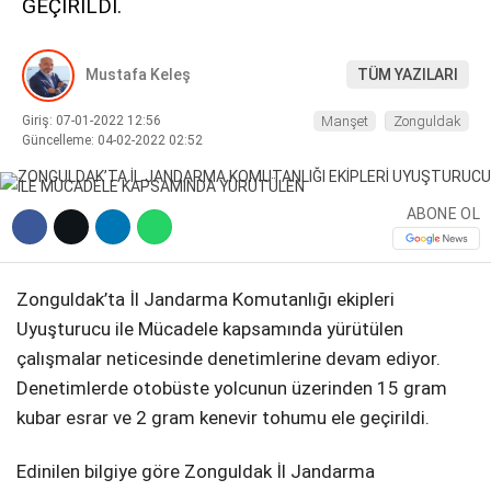
GEÇİRİLDİ.
DIĞER
Mustafa Keleş
TÜM YAZILARI
Giriş: 07-01-2022 12:56
Manşet
Zonguldak
Güncelleme: 04-02-2022 02:52
WhatsApp İhbar Hattı
ABONE OL
Facebook
Zonguldak’ta İl Jandarma Komutanlığı ekipleri
Uyuşturucu ile Mücadele kapsamında yürütülen
çalışmalar neticesinde denetimlerine devam ediyor.
Instagram
Denetimlerde otobüste yolcunun üzerinden 15 gram
kubar esrar ve 2 gram kenevir tohumu ele geçirildi.
Youtube
Edinilen bilgiye göre Zonguldak İl Jandarma