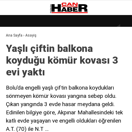
28.1
°
ZONGULDAK
Ana Sayfa
›
Asayiş
GALERİ
VİDEO
YAZARLAR
Yaşlı çiftin balkona
DÜNYA
koyduğu kömür kovası 3
EKONOMI
evi yaktı
GÜNDEM
KÜLÜR – SANAT
Bolu’da engelli yaşlı çiftin balkona koydukları
sönmeyen kömür kovası yangına sebep oldu.
MAGAZIN
Çıkan yangında 3 evde hasar meydana geldi.
SAĞLIK
Edinilen bilgiye göre, Akpınar Mahallesindeki tek
POLITIKA
katlı evde yaşayan ve engelli oldukları öğrenilen
A.T. (70) ile N.T …
ASAYIŞ