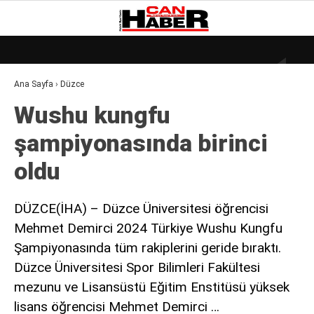
19.2
°
ZONGULDAK
Ana Sayfa
›
Düzce
GALERİ
VİDEO
YAZARLAR
Wushu kungfu
DÜNYA
şampiyonasında birinci
EKONOMI
oldu
GÜNDEM
KÜLÜR – SANAT
DÜZCE(İHA) – Düzce Üniversitesi öğrencisi
Mehmet Demirci 2024 Türkiye Wushu Kungfu
MAGAZIN
Şampiyonasında tüm rakiplerini geride bıraktı.
SAĞLIK
Düzce Üniversitesi Spor Bilimleri Fakültesi
POLITIKA
mezunu ve Lisansüstü Eğitim Enstitüsü yüksek
lisans öğrencisi Mehmet Demirci …
ASAYIŞ