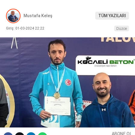
DIĞER
Mustafa Keleş
TÜM YAZILARI
Giriş: 01-03-2024 22:22
Düzce
WhatsApp İhbar Hattı
Facebook
Instagram
Youtube
ABONE OL