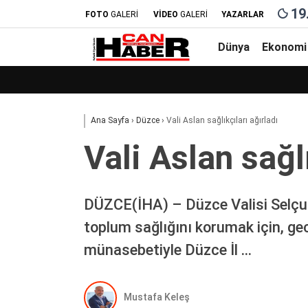
19
FOTO
GALERİ
VİDEO
GALERİ
YAZARLAR
Dünya
Ekonomi
Ana Sayfa
›
Düzce
›
Vali Aslan sağlıkçıları ağırladı
Vali Aslan sağlı
DÜZCE(İHA) – Düzce Valisi Selçuk
toplum sağlığını korumak için, ge
münasebetiyle Düzce İl …
Mustafa Keleş