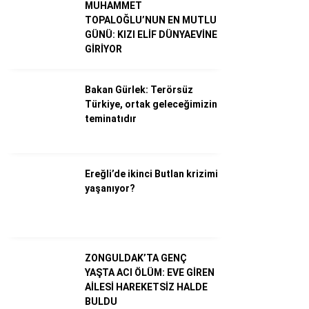
MUHAMMET
TOPALOĞLU’NUN EN MUTLU
GÜNÜ: KIZI ELİF DÜNYAEVİNE
Dünya
GİRİYOR
Ekonomi
Bakan Gürlek: Terörsüz
Gündem
Türkiye, ortak geleceğimizin
Külür – Sanat
teminatıdır
Magazin
Sağlık
Ereğli’de ikinci Butlan krizimi
yaşanıyor?
Politika
Asayiş
Diğer
ZONGULDAK’TA GENÇ
YAŞTA ACI ÖLÜM: EVE GİREN
AİLESİ HAREKETSİZ HALDE
BULDU