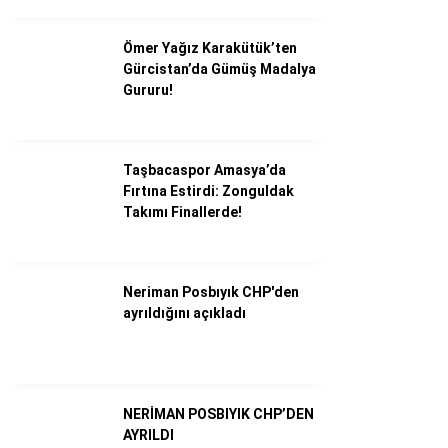
Ömer Yağız Karakütük’ten
Gürcistan’da Gümüş Madalya
Gururu!
Taşbacaspor Amasya’da
Fırtına Estirdi: Zonguldak
Takımı Finallerde!
WhatsApp İhbar Hattı
Neriman Posbıyık CHP'den
ayrıldığını açıkladı
Facebook
NERİMAN POSBIYIK CHP’DEN
AYRILDI