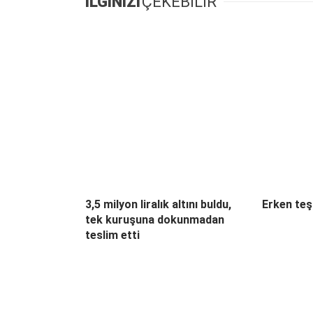
İLGİNİZİ
ÇEKEBİLİR
3,5 milyon liralık altını buldu,
Erken teş
tek kuruşuna dokunmadan
teslim etti