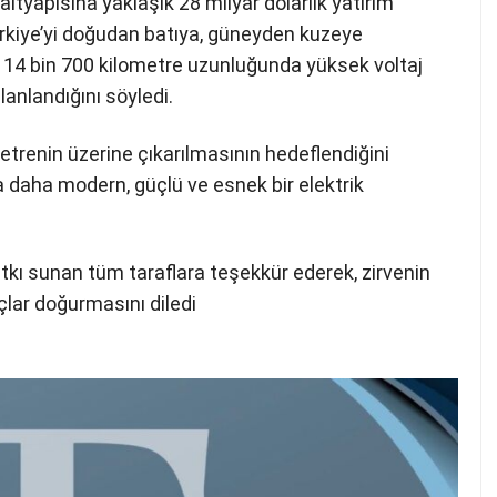
tyapısına yaklaşık 28 milyar dolarlık yatırım
Türkiye’yi doğudan batıya, güneyden kuzeye
 14 bin 700 kilometre uzunluğunda yüksek voltaj
lanlandığını söyledi.
trenin üzerine çıkarılmasının hedeflendiğini
a daha modern, güçlü ve esnek bir elektrik
kı sunan tüm taraflara teşekkür ederek, zirvenin
uçlar doğurmasını diledi