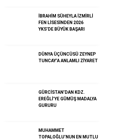
Dünya
İBRAHİM SÜHEYLA İZMİRLİ
FEN LİSESİNDEN 2026
Ekonomi
YKS’DE BÜYÜK BAŞARI
Gündem
Külür – Sanat
DÜNYA ÜÇÜNCÜSÜ ZEYNEP
TUNCAY’A ANLAMLI ZİYARET
Magazin
Sağlık
Politika
GÜRCİSTAN’DAN KDZ.
EREĞLİ’YE GÜMÜŞ MADALYA
Asayiş
GURURU
Diğer
MUHAMMET
TOPALOĞLU’NUN EN MUTLU