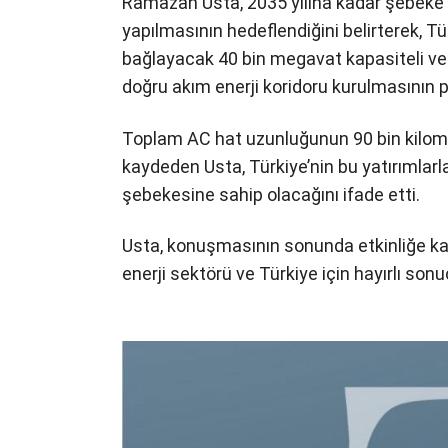
Ramazan Usta, 2035 yılına kadar şebeke al
yapılmasının hedeflendiğini belirterek, 
bağlayacak 40 bin megavat kapasiteli ve
doğru akım enerji koridoru kurulmasının p
Toplam AC hat uzunluğunun 90 bin kilome
kaydeden Usta, Türkiye’nin bu yatırımlarl
şebekesine sahip olacağını ifade etti.
Usta, konuşmasının sonunda etkinliğe kat
enerji sektörü ve Türkiye için hayırlı son