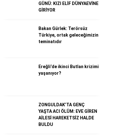
GÜNÜ: KIZI ELİF DÜNYAEVİNE
GİRİYOR
Bakan Gürlek: Terörsüz
Türkiye, ortak geleceğimizin
teminatıdır
Ereğli’de ikinci Butlan krizimi
yaşanıyor?
WhatsApp İhbar Hattı
ZONGULDAK’TA GENÇ
YAŞTA ACI ÖLÜM: EVE GİREN
Facebook
AİLESİ HAREKETSİZ HALDE
BULDU