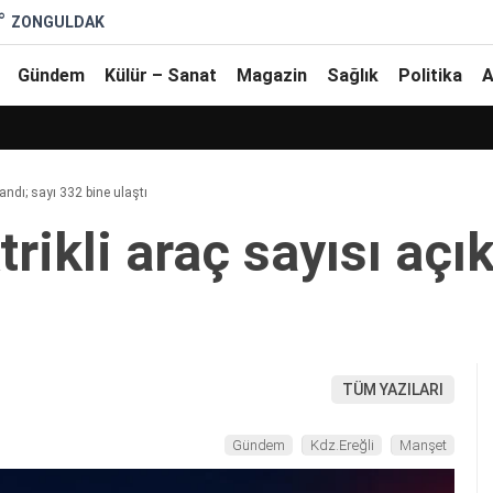
°
ZONGULDAK
Gündem
Külür – Sanat
Magazin
Sağlık
Politika
A
landı; sayı 332 bine ulaştı
trikli araç sayısı açı
TÜM YAZILARI
Gündem
Kdz.Ereğli
Manşet