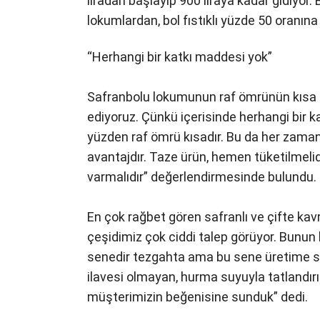
liradan başlayıp 900 liraya kadar gidiyor.
lokumlardan, bol fıstıklı yüzde 50 oranına
“Herhangi bir katkı maddesi yok”
Safranbolu lokumunun raf ömrünün kısa o
ediyoruz. Çünkü içerisinde herhangi bir k
yüzden raf ömrü kısadır. Bu da her zaman s
avantajdır. Taze ürün, hemen tüketilmeli
varmalıdır” değerlendirmesinde bulundu.
En çok rağbet gören safranlı ve çifte ka
çeşidimiz çok ciddi talep görüyor. Bunun h
senedir tezgahta ama bu sene üretime s
ilavesi olmayan, hurma suyuyla tatlandırı
müşterimizin beğenisine sunduk” dedi.