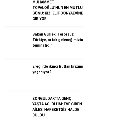
MUHAMMET
TOPALOĞLU’NUN EN MUTLU
GÜNÜ: KIZI ELİF DÜNYAEVİNE
Dünya
GİRİYOR
Ekonomi
Bakan Gürlek: Terörsüz
Gündem
Türkiye, ortak geleceğimizin
Külür – Sanat
teminatıdır
Magazin
Sağlık
Ereğli’de ikinci Butlan krizimi
yaşanıyor?
Politika
Asayiş
Diğer
ZONGULDAK’TA GENÇ
YAŞTA ACI ÖLÜM: EVE GİREN
AİLESİ HAREKETSİZ HALDE
BULDU