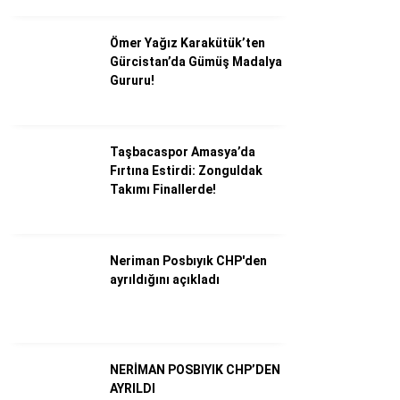
Ömer Yağız Karakütük’ten
Gürcistan’da Gümüş Madalya
Gururu!
Taşbacaspor Amasya’da
Fırtına Estirdi: Zonguldak
Takımı Finallerde!
WhatsApp İhbar Hattı
Neriman Posbıyık CHP'den
ayrıldığını açıkladı
Facebook
NERİMAN POSBIYIK CHP’DEN
AYRILDI