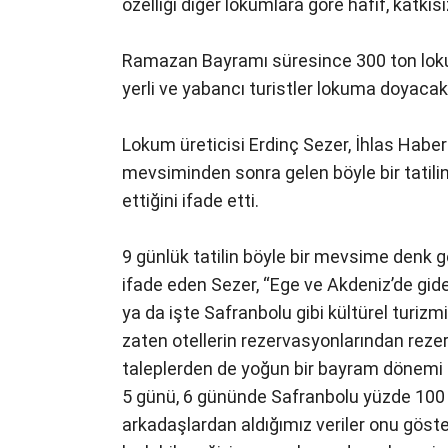
özelliği diğer lokumlara göre hafif, katk
Ramazan Bayramı süresince 300 ton loku
yerli ve yabancı turistler lokuma doyacak
Lokum üreticisi Erdinç Sezer, İhlas Haber
mevsiminden sonra gelen böyle bir tatilin
ettiğini ifade etti.
9 günlük tatilin böyle bir mevsime denk g
ifade eden Sezer, “Ege ve Akdeniz’de g
ya da işte Safranbolu gibi kültürel turizm
zaten otellerin rezervasyonlarından rez
taleplerden de yoğun bir bayram dönemi g
5 günü, 6 gününde Safranbolu yüzde 100
arkadaşlardan aldığımız veriler onu göster