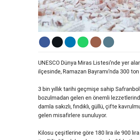
UNESCO Dünya Miras Listesi’nde yer alan
ilçesinde, Ramazan Bayramı’nda 300 ton 
3 bin yıllık tarihi geçmişe sahip Safranb
bozulmadan gelen en önemli lezzetlerinde
damla sakızlı, fındıklı, güllü, çifte kavrulm
gelen misafirlere sunuluyor.
Kilosu çeşitlerine göre 180 lira ile 900 l