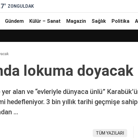
.7
°
ZONGULDAK
Gündem
Külür – Sanat
Magazin
Sağlık
Politika
A
yacak
mda lokuma doyacak
er alan ve “evleriyle dünyaca ünlü” Karabük’
hedefleniyor. 3 bin yıllık tarihi geçmişe sahi
adan …
TÜM YAZILARI