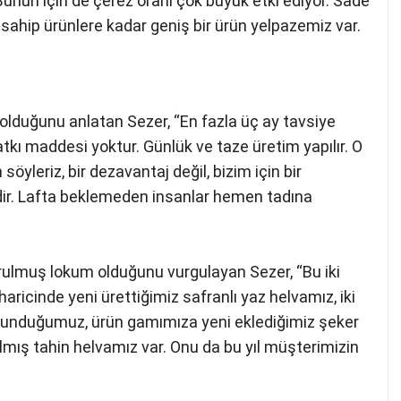
 Bunun için de çerez oranı çok büyük etki ediyor. Sade
 sahip ürünlere kadar geniş bir ürün yelpazemiz var.
lduğunu anlatan Sezer, “En fazla üç ay tavsiye
atkı maddesi yoktur. Günlük ve taze üretim yapılır. O
öyleriz, bir dezavantaj değil, bizim için bir
dir. Lafta beklemeden insanlar hemen tadına
vrulmuş lokum olduğunu vurgulayan Sezer, “Bu iki
aricinde yeni ürettiğimiz safranlı yaz helvamız, iki
unduğumuz, ürün gamımıza yeni eklediğimiz şeker
lmış tahin helvamız var. Onu da bu yıl müşterimizin