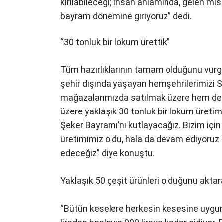
kırılabileceği; insan anlamında, gelen misa
bayram dönemine giriyoruz” dedi.
“30 tonluk bir lokum ürettik”
Tüm hazırlıklarının tamam olduğunu vurgul
şehir dışında yaşayan hemşehrilerimizi S
mağazalarımızda satılmak üzere hem de şe
üzere yaklaşık 30 tonluk bir lokum üretimi y
Şeker Bayramı’nı kutlayacağız. Bizim için b
üretimimiz oldu, hala da devam ediyoru
edeceğiz” diye konuştu.
Yaklaşık 50 çeşit ürünleri olduğunu aktara
“Bütün keselere herkesin kesesine uygun 