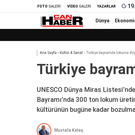
19
FOTO
GALERİ
VİDEO
GALERİ
YAZARLAR
Dünya
Ekonomi
Ana Sayfa
›
Kültür & Sanat
›
Türkiye bayramda lokuma do
Türkiye bayra
UNESCO Dünya Miras Listesi’nde y
Bayramı’nda 300 ton lokum üretimi 
kültürünün bugüne kadar bozulm
Mustafa Keleş