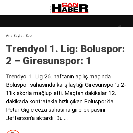
20.2
°
ZONGULDAK
Ana Sayfa
›
Spor
GALERİ
VİDEO
YAZARLAR
Trendyol 1. Lig: Boluspor:
DÜNYA
2 – Giresunspor: 1
EKONOMI
GÜNDEM
Trendyol 1. Lig 26. haftanın açılış maçında
Boluspor sahasında karşılaştığı Giresunspor’u 2-
KÜLÜR – SANAT
1’lik skorla mağlup etti. Maçtan dakikalar 12.
MAGAZIN
dakikada kontratakla hızlı çıkan Boluspor’da
SAĞLIK
Petar Gigic ceza sahasına girerek pasını
Jefferson’a aktardı. Bu …
POLITIKA
ASAYIŞ