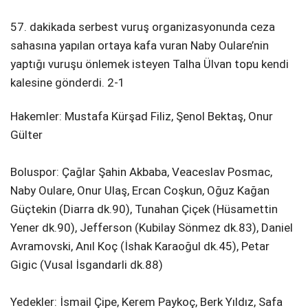
57. dakikada serbest vuruş organizasyonunda ceza
sahasına yapılan ortaya kafa vuran Naby Oulare’nin
yaptığı vuruşu önlemek isteyen Talha Ülvan topu kendi
kalesine gönderdi. 2-1
Hakemler: Mustafa Kürşad Filiz, Şenol Bektaş, Onur
Gülter
Boluspor: Çağlar Şahin Akbaba, Veaceslav Posmac,
Naby Oulare, Onur Ulaş, Ercan Coşkun, Oğuz Kağan
Güçtekin (Diarra dk.90), Tunahan Çiçek (Hüsamettin
Yener dk.90), Jefferson (Kubilay Sönmez dk.83), Daniel
Avramovski, Anıl Koç (İshak Karaoğul dk.45), Petar
Gigic (Vusal İsgandarli dk.88)
Yedekler: İsmail Çipe, Kerem Paykoç, Berk Yıldız, Safa