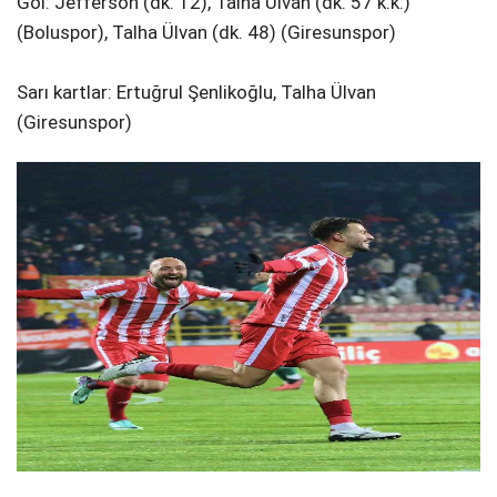
Gol: Jefferson (dk. 12), Talha Ülvan (dk. 57 k.k.)
(Boluspor), Talha Ülvan (dk. 48) (Giresunspor)
Sarı kartlar: Ertuğrul Şenlikoğlu, Talha Ülvan
(Giresunspor)