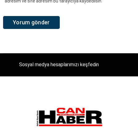
adresim ve site adresim bu tarayıcıya kaydedilsin.
Sosyal medya hesaplarımızı keşfedin