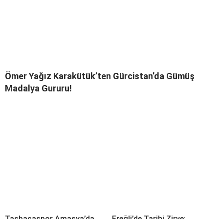
Ömer Yağız Karakütük’ten Gürcistan’da Gümüş
Madalya Gururu!
Taşbacaspor Amasya’da
Ereğli’de Tarihi Zirve: