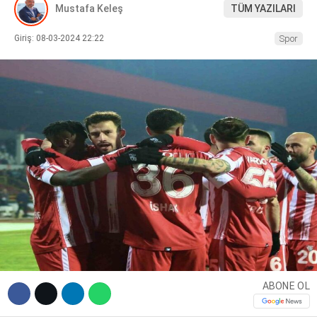
Mustafa Keleş
TÜM YAZILARI
DIĞER
Giriş: 08-03-2024 22:22
Spor
WhatsApp İhbar Hattı
Facebook
Instagram
ABONE OL
Youtube