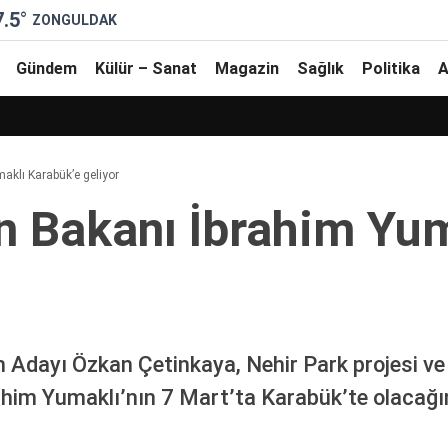
7.5
°
ZONGULDAK
Gündem
Külür – Sanat
Magazin
Sağlık
Politika
A
klı Karabük’e geliyor
 Bakanı İbrahim Yum
Adayı Özkan Çetinkaya, Nehir Park projesi ve b
im Yumaklı’nın 7 Mart’ta Karabük’te olacağını