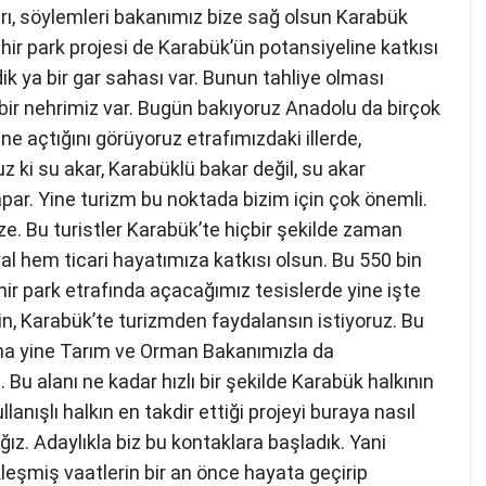
rı, söylemleri bakanımız bize sağ olsun Karabük
ehir park projesi de Karabük’ün potansiyeline katkısı
ik ya bir gar sahası var. Bunun tahliye olması
 bir nehrimiz var. Bugün bakıyoruz Anadolu da birçok
ne açtığını görüyoruz etrafımızdaki illerde,
uz ki su akar, Karabüklü bakar değil, su akar
apar. Yine turizm bu noktada bizim için çok önemli.
ze. Bu turistler Karabük’te hiçbir şekilde zaman
al hem ticari hayatımıza katkısı olsun. Bu 550 bin
hir park etrafında açacağımız tesislerde yine işte
n, Karabük’te turizmden faydalansın istiyoruz. Bu
na yine Tarım ve Orman Bakanımızla da
 Bu alanı ne kadar hızlı bir şekilde Karabük halkının
anışlı halkın en takdir ettiği projeyi buraya nasıl
ız. Adaylıkla biz bu kontaklara başladık. Yani
ikleşmiş vaatlerin bir an önce hayata geçirip