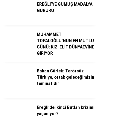
EREĞLİ’YE GÜMÜŞ MADALYA
GURURU
MUHAMMET
TOPALOĞLU’NUN EN MUTLU
GÜNÜ: KIZI ELİF DÜNYAEVİNE
GİRİYOR
Bakan Gürlek: Terörsüz
Türkiye, ortak geleceğimizin
WhatsApp İhbar Hattı
teminatıdır
Ereğli’de ikinci Butlan krizimi
Facebook
yaşanıyor?