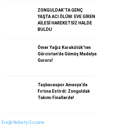
Instagram
ZONGULDAK’TA GENÇ
YAŞTA ACI ÖLÜM: EVE GİREN
Youtube
AİLESİ HAREKETSİZ HALDE
BULDU
Ömer Yağız Karakütük’ten
Gürcistan’da Gümüş Madalya
Gururu!
Taşbacaspor Amasya’da
Fırtına Estirdi: Zonguldak
Takımı Finallerde!
Ereğli Nöbetçi Eczane