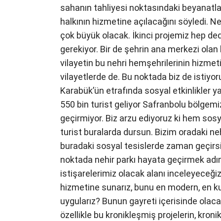
sahanın tahliyesi noktasındaki beyanatla
halkının hizmetine açılacağını söyledi. N
çok büyük olacak. İkinci projemiz hep ded
gerekiyor. Bir de şehrin ana merkezi olan
vilayetin bu nehri hemşehrilerinin hizmeti
vilayetlerde de. Bu noktada biz de istiyor
Karabük’ün etrafında sosyal etkinlikler y
550 bin turist geliyor Safranbolu bölgemi
geçirmiyor. Biz arzu ediyoruz ki hem sosy
turist buralarda dursun. Bizim oradaki ne
buradaki sosyal tesislerde zaman geçirsi
noktada nehir parkı hayata geçirmek adı
istişarelerimiz olacak alanı inceleyeceğiz.
hizmetine sunarız, bunu en modern, en kull
uygularız? Bunun gayreti içerisinde olacağ
özellikle bu kronikleşmiş projelerin, kron