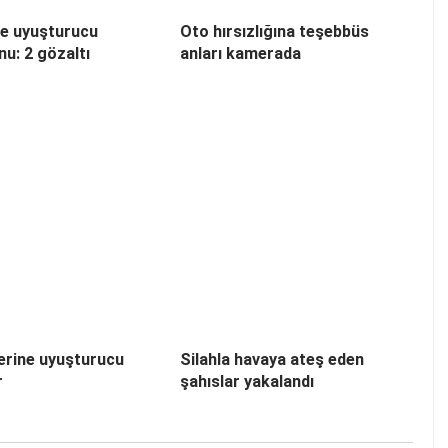
te uyuşturucu
Oto hırsızlığına teşebbüs
u: 2 gözaltı
anları kamerada
erine uyuşturucu
Silahla havaya ateş eden
r
şahıslar yakalandı