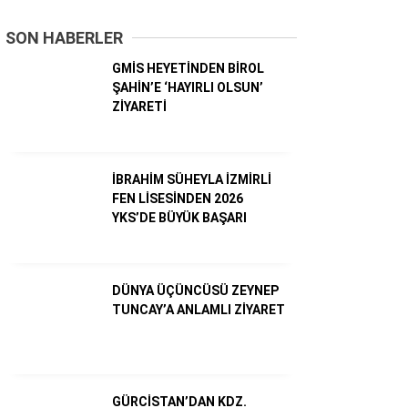
SON HABERLER
Dünya
GMİS HEYETİNDEN BİROL
Ekonomi
ŞAHİN’E ‘HAYIRLI OLSUN’
ZİYARETİ
Gündem
Külür – Sanat
İBRAHİM SÜHEYLA İZMİRLİ
Magazin
FEN LİSESİNDEN 2026
YKS’DE BÜYÜK BAŞARI
Sağlık
Politika
DÜNYA ÜÇÜNCÜSÜ ZEYNEP
Asayiş
TUNCAY’A ANLAMLI ZİYARET
Diğer
GÜRCİSTAN’DAN KDZ.