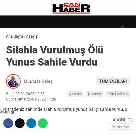
20.8
°
ZONGULDAK
Ana Sayfa
›
Asayiş
GALERİ
VİDEO
YAZARLAR
Si̇lahla Vurulmuş Ölü
DÜNYA
Yunus Sahi̇le Vurdu
EKONOMI
GÜNDEM
Mustafa Keleş
TÜM YAZILARI
KÜLÜR – SANAT
Giriş: 25-01-2022 10:35
Asayiş
Manşet
Son Dakika
MAGAZIN
Güncelleme: 25-01-2022 11:26
SAĞLIK
ABONE OL
POLITIKA
ASAYIŞ