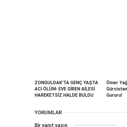
ZONGULDAK’TA GENÇ YAŞTA
Ömer Yağ
ACI ÖLÜM: EVE GİREN AİLESİ
Gürcista
HAREKETSİZ HALDE BULDU
Gururu!
YORUMLAR
Bir yanıt yazın