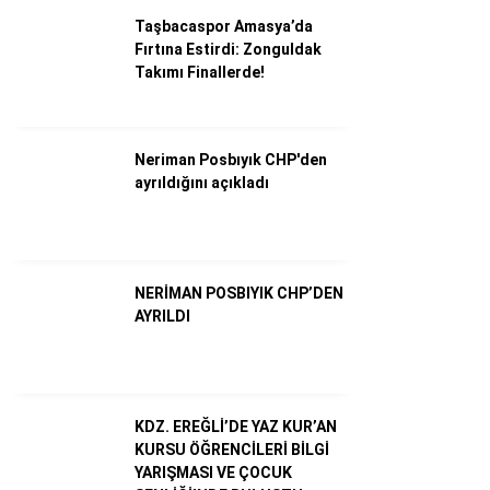
Taşbacaspor Amasya’da
Fırtına Estirdi: Zonguldak
Takımı Finallerde!
Neriman Posbıyık CHP'den
ayrıldığını açıkladı
WhatsApp İhbar Hattı
NERİMAN POSBIYIK CHP’DEN
AYRILDI
Facebook
KDZ. EREĞLİ’DE YAZ KUR’AN
KURSU ÖĞRENCİLERİ BİLGİ
YARIŞMASI VE ÇOCUK