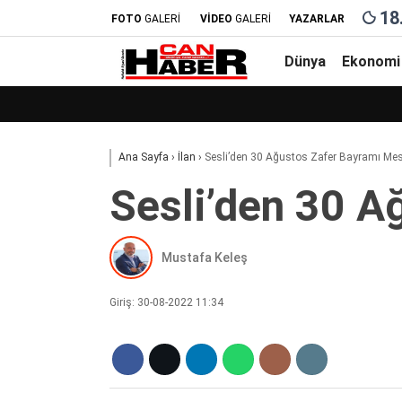
18
FOTO
GALERİ
VİDEO
GALERİ
YAZARLAR
Dünya
Ekonomi
Ana Sayfa
›
İlan
›
Sesli’den 30 Ağustos Zafer Bayramı Mes
Sesli’den 30 A
Mustafa Keleş
Giriş: 30-08-2022 11:34