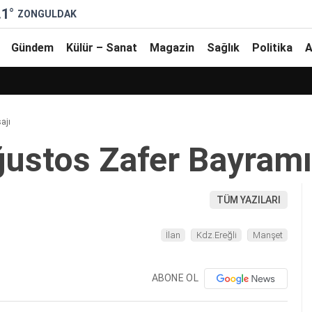
.1
°
ZONGULDAK
Gündem
Külür – Sanat
Magazin
Sağlık
Politika
A
ajı
ğustos Zafer Bayramı
TÜM YAZILARI
İlan
Kdz.Ereğli
Manşet
ABONE OL