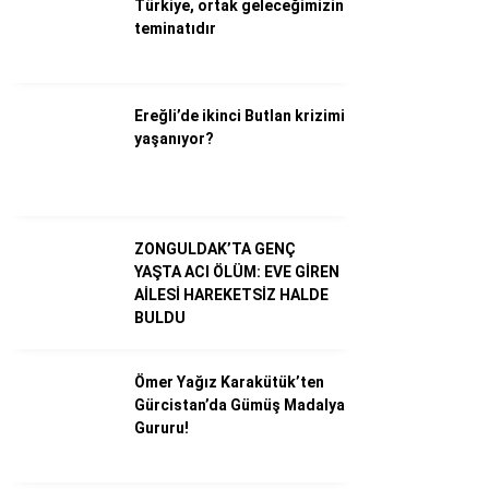
Türkiye, ortak geleceğimizin
teminatıdır
Dünya
Ekonomi
Ereğli’de ikinci Butlan krizimi
yaşanıyor?
Gündem
Külür – Sanat
Magazin
ZONGULDAK’TA GENÇ
YAŞTA ACI ÖLÜM: EVE GİREN
Sağlık
AİLESİ HAREKETSİZ HALDE
BULDU
Politika
Asayiş
Ömer Yağız Karakütük’ten
Gürcistan’da Gümüş Madalya
Diğer
Gururu!