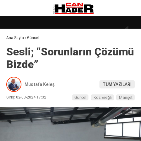
30.1
°
ZONGULDAK
Ana Sayfa
›
Güncel
GALERİ
VİDEO
YAZARLAR
Sesli; “Sorunların Çözümü
DÜNYA
Bizde”
EKONOMI
GÜNDEM
Mustafa Keleş
TÜM YAZILARI
KÜLÜR – SANAT
Giriş: 02-03-2024 17:32
Güncel
Kdz.Ereğli
Manşet
MAGAZIN
SAĞLIK
POLITIKA
ASAYIŞ