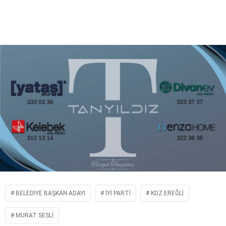
BELEDIYE BAŞKAN ADAYI
İYİ PARTI
KDZ.EREĞLI
MURAT SESLI