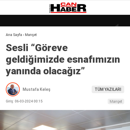
18.7
°
ZONGULDAK
Ana Sayfa
›
Manşet
GALERİ
VİDEO
YAZARLAR
Sesli “Göreve
DÜNYA
geldiğimizde esnafımızın
EKONOMI
yanında olacağız”
GÜNDEM
KÜLÜR – SANAT
Mustafa Keleş
TÜM YAZILARI
MAGAZIN
Giriş: 06-03-2024 00:15
Manşet
SAĞLIK
POLITIKA
ASAYIŞ