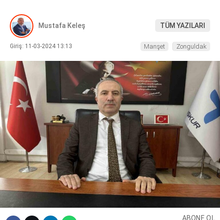
DIĞER
Mustafa Keleş
TÜM YAZILARI
Giriş: 11-03-2024 13:13
Manşet
Zonguldak
WhatsApp İhbar Hattı
Facebook
Instagram
Youtube
ABONE OL