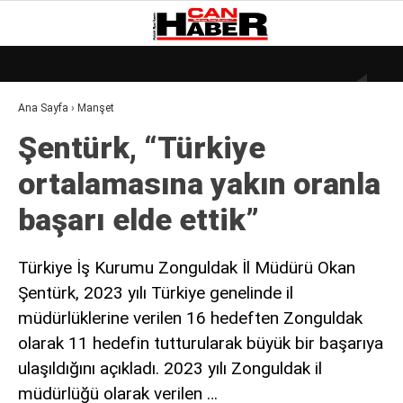
18.9
°
ZONGULDAK
Ana Sayfa
›
Manşet
GALERİ
VİDEO
YAZARLAR
Şentürk, “Türkiye
DÜNYA
ortalamasına yakın oranla
EKONOMI
başarı elde ettik”
GÜNDEM
KÜLÜR – SANAT
Türkiye İş Kurumu Zonguldak İl Müdürü Okan
Şentürk, 2023 yılı Türkiye genelinde il
MAGAZIN
müdürlüklerine verilen 16 hedeften Zonguldak
SAĞLIK
olarak 11 hedefin tutturularak büyük bir başarıya
POLITIKA
ulaşıldığını açıkladı. 2023 yılı Zonguldak il
müdürlüğü olarak verilen …
ASAYIŞ