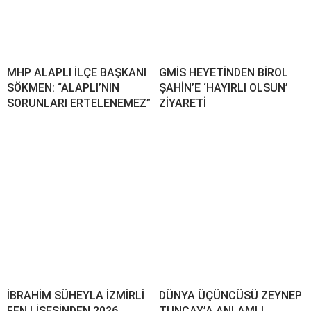
MHP ALAPLI İLÇE BAŞKANI
GMİS HEYETİNDEN BİROL
SÖKMEN: “ALAPLI’NIN
ŞAHİN’E ‘HAYIRLI OLSUN’
SORUNLARI ERTELENEMEZ”
ZİYARETİ
İBRAHİM SÜHEYLA İZMİRLİ
DÜNYA ÜÇÜNCÜSÜ ZEYNEP
FEN LİSESİNDEN 2026
TUNCAY’A ANLAMLI