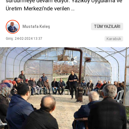
sürdürmeye devam ediyor. Yazıköy Uygulama ve
Üretim Merkezi’nde verilen …
DIĞER
Mustafa Keleş
TÜM YAZILARI
Giriş: 24-02-2024 13:37
Karabük
WhatsApp İhbar Hattı
Facebook
Instagram
Youtube