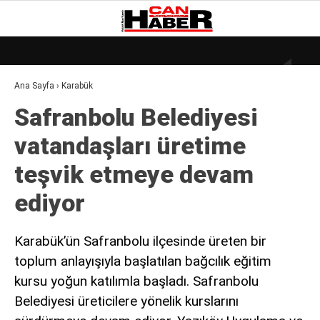
26.9
°
ZONGULDAK
Ana Sayfa
›
Karabük
GALERİ
VİDEO
YAZARLAR
Safranbolu Belediyesi
DÜNYA
vatandaşları üretime
EKONOMI
teşvik etmeye devam
GÜNDEM
ediyor
KÜLÜR – SANAT
MAGAZIN
Karabük’ün Safranbolu ilçesinde üreten bir
toplum anlayışıyla başlatılan bağcılık eğitim
SAĞLIK
kursu yoğun katılımla başladı. Safranbolu
POLITIKA
Belediyesi üreticilere yönelik kurslarını
ASAYIŞ