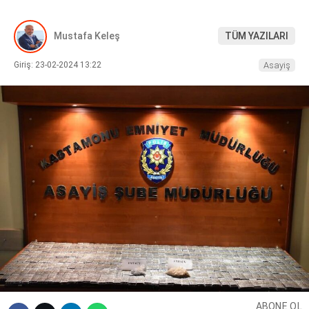
DIĞER
Mustafa Keleş
TÜM YAZILARI
Giriş: 23-02-2024 13:22
Asayiş
WhatsApp İhbar Hattı
Facebook
Instagram
Youtube
ABONE OL