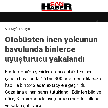
21.2
°
ZONGULDAK
Ana Sayfa
›
Asayiş
GALERİ
VİDEO
YAZARLAR
Otobüsten inen yolcunun
DÜNYA
bavulunda binlerce
EKONOMI
uyuşturucu yakalandı
GÜNDEM
KÜLÜR – SANAT
Kastamonu’da şehirler arası otobüsten inen
şahsın bavulunda 16 bin 800 adet sentetik ecza
MAGAZIN
hapı ile bin 245 adet extacy ele geçirildi.
SAĞLIK
Gözaltına alınan şahıs tutuklandı. Edinilen bilgiye
POLITIKA
göre, Kastamonu’da uyuşturucu madde kullanan
ve satan şahıslara …
ASAYIŞ