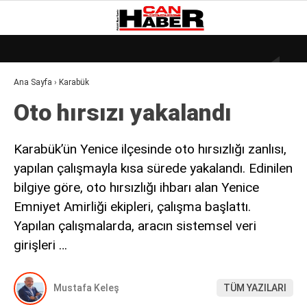
18.9
°
ZONGULDAK
Ana Sayfa
›
Karabük
GALERİ
VİDEO
YAZARLAR
Oto hırsızı yakalandı
DÜNYA
EKONOMI
Karabük’ün Yenice ilçesinde oto hırsızlığı zanlısı,
yapılan çalışmayla kısa sürede yakalandı. Edinilen
GÜNDEM
bilgiye göre, oto hırsızlığı ihbarı alan Yenice
KÜLÜR – SANAT
Emniyet Amirliği ekipleri, çalışma başlattı.
MAGAZIN
Yapılan çalışmalarda, aracın sistemsel veri
girişleri …
SAĞLIK
POLITIKA
Mustafa Keleş
TÜM YAZILARI
ASAYIŞ