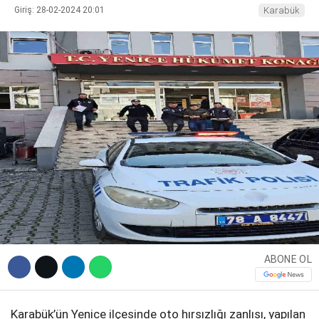
Giriş: 28-02-2024 20:01
Karabük
DIĞER
WhatsApp İhbar Hattı
Facebook
Instagram
ABONE OL
Youtube
Karabük’ün Yenice ilçesinde oto hırsızlığı zanlısı, yapılan