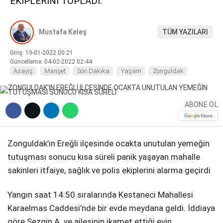
EKİPLERİNİ TOPLADI.
DIĞER
Mustafa Keleş
TÜM YAZILARI
Giriş: 19-01-2022 00:21
Güncelleme: 04-02-2022 02:44
Asayiş
Manşet
Son Dakika
Yaşam
Zonguldak
WhatsApp İhbar Hattı
ABONE OL
Facebook
Zonguldak’ın Ereğli ilçesinde ocakta unutulan yemeğin
tutuşması sonucu kısa süreli panik yaşayan mahalle
sakinleri itfaiye, sağlık ve polis ekiplerini alarma geçirdi
Instagram
Yangın saat 14:50 sıralarında Kestaneci Mahallesi
Youtube
Karaelmas Caddesi’nde bir evde meydana geldi. İddiaya
göre Sezgin A. ve ailesinin ikamet ettiği evin