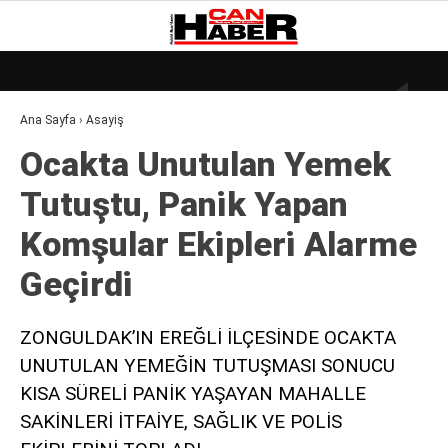
28.9
°
ZONGULDAK
Ana Sayfa
›
Asayiş
GALERİ
VİDEO
YAZARLAR
Ocakta Unutulan Yemek
DÜNYA
Tutuştu, Pani̇k Yapan
EKONOMI
Komşular Eki̇pleri̇ Alarme
GÜNDEM
Geçi̇rdi̇
KÜLÜR – SANAT
MAGAZIN
ZONGULDAK’IN EREĞLİ İLÇESİNDE OCAKTA
UNUTULAN YEMEĞİN TUTUŞMASI SONUCU
SAĞLIK
KISA SÜRELİ PANİK YAŞAYAN MAHALLE
POLITIKA
SAKİNLERİ İTFAİYE, SAĞLIK VE POLİS
ASAYIŞ