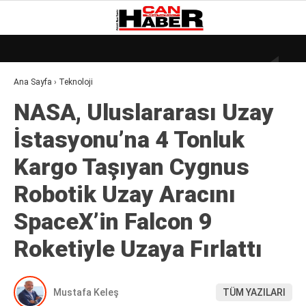
26
°
ZONGULDAK
Ana Sayfa
›
Teknoloji
GALERİ
VİDEO
YAZARLAR
NASA, Uluslararası Uzay
DÜNYA
İstasyonu’na 4 Tonluk
EKONOMI
Kargo Taşıyan Cygnus
GÜNDEM
Robotik Uzay Aracını
KÜLÜR – SANAT
SpaceX’in Falcon 9
MAGAZIN
Roketiyle Uzaya Fırlattı
SAĞLIK
POLITIKA
Mustafa Keleş
TÜM YAZILARI
ASAYIŞ