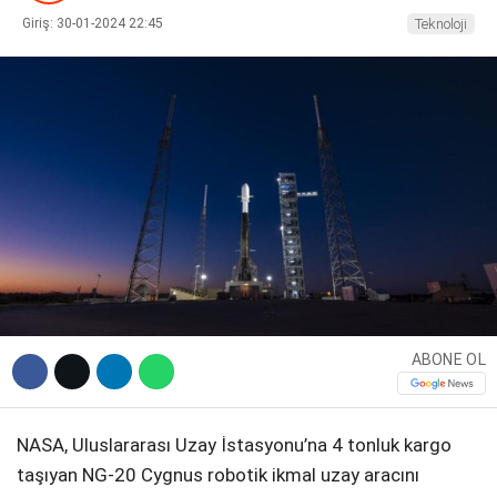
Giriş: 30-01-2024 22:45
Teknoloji
DIĞER
WhatsApp İhbar Hattı
Facebook
ABONE OL
Instagram
NASA, Uluslararası Uzay İstasyonu’na 4 tonluk kargo
Youtube
taşıyan NG-20 Cygnus robotik ikmal uzay aracını