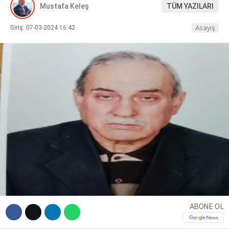
Mustafa Keleş
TÜM YAZILARI
DIĞER
Giriş: 07-03-2024 16:42
Asayiş
WhatsApp İhbar Hattı
Facebook
Instagram
ABONE OL
Youtube