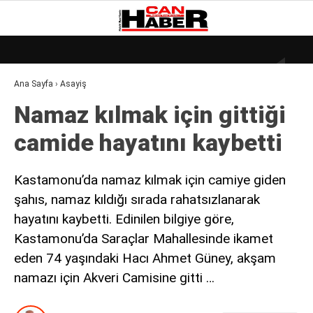
21.4
°
ZONGULDAK
Ana Sayfa
›
Asayiş
GALERİ
VİDEO
YAZARLAR
Namaz kılmak için gittiği
DÜNYA
camide hayatını kaybetti
EKONOMI
GÜNDEM
Kastamonu’da namaz kılmak için camiye giden
şahıs, namaz kıldığı sırada rahatsızlanarak
KÜLÜR – SANAT
hayatını kaybetti. Edinilen bilgiye göre,
MAGAZIN
Kastamonu’da Saraçlar Mahallesinde ikamet
SAĞLIK
eden 74 yaşındaki Hacı Ahmet Güney, akşam
namazı için Akveri Camisine gitti …
POLITIKA
ASAYIŞ