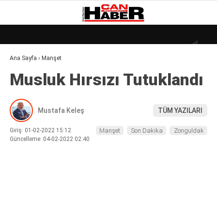
17.3
°
ZONGULDAK
Ana Sayfa
›
Manşet
GALERİ
VİDEO
YAZARLAR
Musluk Hırsızı Tutuklandı
DÜNYA
EKONOMI
Mustafa Keleş
TÜM YAZILARI
GÜNDEM
Giriş: 01-02-2022 15:12
Manşet
Son Dakika
Zonguldak
KÜLÜR – SANAT
Güncelleme: 04-02-2022 02:40
MAGAZIN
SAĞLIK
POLITIKA
ASAYIŞ