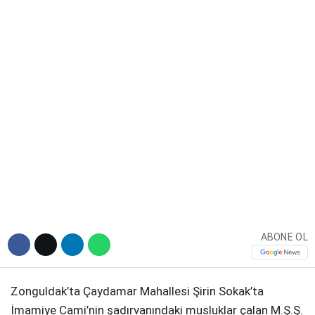
DIĞER
WhatsApp İhbar Hattı
Facebook
ABONE OL
Instagram
Youtube
Zonguldak’ta Çaydamar Mahallesi Şirin Sokak’ta
İmamiye Cami’nin şadırvanındaki musluklar çalan M.Ş.Ş.