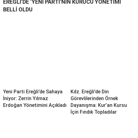
EREĞLİ’DE ‘YENİ PARTİ’NİN KURUCU YÖNETİMİ
BELLİ OLDU
Yeni Parti Ereğli’de Sahaya
Kdz. Ereğli’de Din
İniyor: Zerrin Yılmaz
Görevlilerinden Örnek
Erdoğan Yönetimini Açıkladı
Dayanışma: Kur’an Kursu
İçin Fındık Topladılar