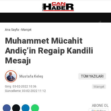
18.6
°
ZONGULDAK
Ana Sayfa
›
Manşet
GALERİ
VİDEO
YAZARLAR
Muhammet Mücahit
DÜNYA
Andiç’in Regaip Kandili
EKONOMI
Mesajı
GÜNDEM
KÜLÜR – SANAT
Mustafa Keleş
TÜM YAZILARI
MAGAZIN
Giriş: 03-02-2022 10:36
Manşet
SAĞLIK
Güncelleme: 03-02-2022 11:12
POLITIKA
ABONE OL
ASAYIŞ