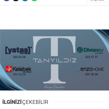
DIĞER
WhatsApp İhbar Hattı
Facebook
Instagram
Youtube
İLGİNİZİ
ÇEKEBİLİR