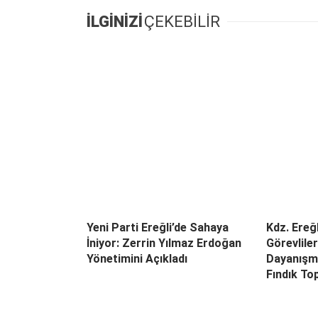
İLGİNİZİ
ÇEKEBİLİR
Yeni Parti Ereğli’de Sahaya
Kdz. Ereğl
İniyor: Zerrin Yılmaz Erdoğan
Görevlile
Yönetimini Açıkladı
Dayanışma
Fındık Top