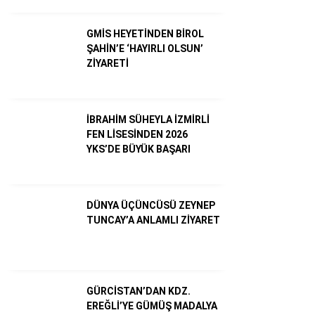
GMİS HEYETİNDEN BİROL
ŞAHİN’E ‘HAYIRLI OLSUN’
ZİYARETİ
İBRAHİM SÜHEYLA İZMİRLİ
FEN LİSESİNDEN 2026
YKS’DE BÜYÜK BAŞARI
WhatsApp İhbar Hattı
DÜNYA ÜÇÜNCÜSÜ ZEYNEP
TUNCAY’A ANLAMLI ZİYARET
Facebook
GÜRCİSTAN’DAN KDZ.
EREĞLİ’YE GÜMÜŞ MADALYA