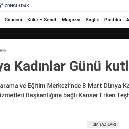
6
°
ZONGULDAK
Gündem
Külür – Sanat
Magazin
Sağlık
Politika
A
andı
a Kadınlar Günü kutl
Tarama ve Eğitim Merkezi’nde 8 Mart Dünya Ka
Hizmetleri Başkanlığına bağlı Kanser Erken Te
TÜM YAZILARI