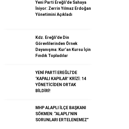
Yeni Parti Ereğli’de Sahaya
İniyor: Zerrin Yılmaz Erdoğan
Yönetimini Açıkladı
Dünya
Ekonomi
Kdz. Ereğli’de Din
Gündem
Görevlilerinden Örnek
Külür – Sanat
Dayanışma: Kur’an Kursu İçin
Fındık Topladılar
Magazin
Sağlık
YENİ PARTİ EREĞLİ’DE
‘KAPALI KAPILAR’ KRİZİ: 14
Politika
YÖNETİCİDEN ORTAK
BİLDİRİ!
Asayiş
Diğer
MHP ALAPLI İLÇE BAŞKANI
SÖKMEN: “ALAPLI’NIN
SORUNLARI ERTELENEMEZ”