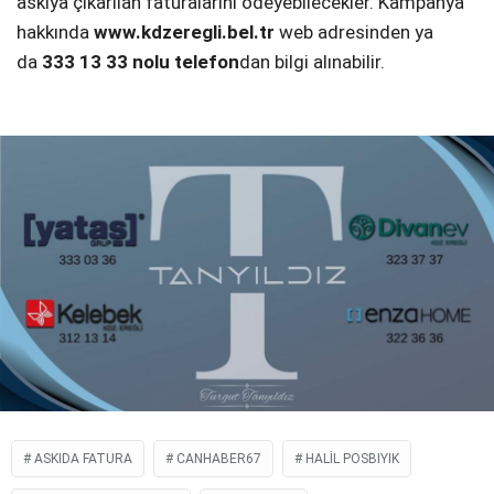
askıya çıkarılan faturalarını ödeyebilecekler. Kampanya
hakkında
www.kdzeregli.bel.tr
web adresinden ya
da
333 13 33 nolu telefon
dan bilgi alınabilir.
ASKIDA FATURA
CANHABER67
HALIL POSBIYIK