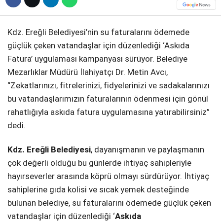
DIĞER
Kdz. Ereğli Belediyesi’nin su faturalarını ödemede
güçlük çeken vatandaşlar için düzenlediği ‘Askıda
Fatura’ uygulaması kampanyası sürüyor. Belediye
Mezarlıklar Müdürü İlahiyatçı Dr. Metin Avcı,
WhatsApp İhbar Hattı
“Zekatlarınızı, fitrelerinizi, fidyelerinizi ve sadakalarınızı
bu vatandaşlarımızın faturalarının ödenmesi için gönül
rahatlığıyla askıda fatura uygulamasına yatırabilirsiniz”
dedi.
Facebook
Kdz. Ereğli Belediyesi
, dayanışmanın ve paylaşmanın
çok değerli olduğu bu günlerde ihtiyaç sahipleriyle
Instagram
hayırseverler arasında köprü olmayı sürdürüyor. İhtiyaç
sahiplerine gıda kolisi ve sıcak yemek desteğinde
Youtube
bulunan belediye, su faturalarını ödemede güçlük çeken
vatandaşlar için düzenlediği ‘
Askıda