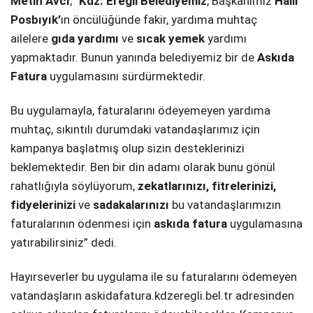
Metin Avcı
; “
Kdz. Ereğli Belediyemiz
, Başkanımız
Halil
Posbıyık’
ın öncülüğünde fakir, yardıma muhtaç
ailelere
gıda yardımı
ve
sıcak yemek
yardımı
yapmaktadır. Bunun yanında belediyemiz bir de
Askıda
Fatura
uygulamasını sürdürmektedir.
Bu uygulamayla, faturalarını ödeyemeyen yardıma
muhtaç, sıkıntılı durumdaki vatandaşlarımız için
kampanya başlatmış olup sizin desteklerinizi
beklemektedir. Ben bir din adamı olarak bunu gönül
rahatlığıyla söylüyorum,
zekatlarınızı, fitrelerinizi,
fidyelerinizi
ve
sadakalarınızı
bu vatandaşlarımızın
faturalarının ödenmesi için
askıda fatura
uygulamasına
yatırabilirsiniz” dedi.
Hayırseverler bu uygulama ile su faturalarını ödemeyen
vatandaşların askidafatura.kdzeregli.bel.tr adresinden