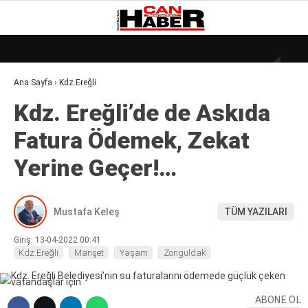
19
°
ZONGULDAK
Ana Sayfa
›
Kdz.Ereğli
GALERİ
VİDEO
YAZARLAR
Kdz. Ereğli’de de Askıda
DÜNYA
Fatura Ödemek, Zekat
EKONOMI
Yerine Geçer!…
GÜNDEM
KÜLÜR – SANAT
Mustafa Keleş
TÜM YAZILARI
MAGAZIN
Giriş: 13-04-2022 00:41
SAĞLIK
Kdz.Ereğli
Manşet
Yaşam
Zonguldak
POLITIKA
ABONE OL
ASAYIŞ