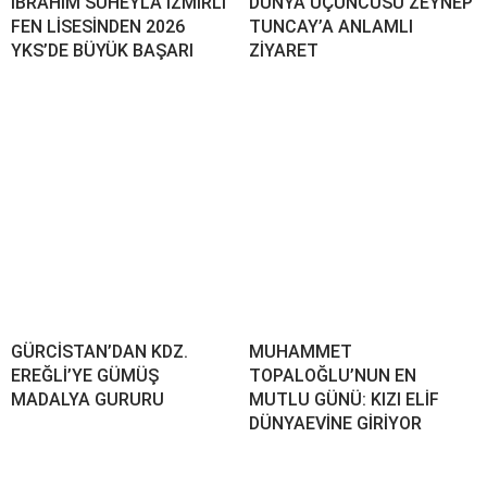
İBRAHİM SÜHEYLA İZMİRLİ
DÜNYA ÜÇÜNCÜSÜ ZEYNEP
FEN LİSESİNDEN 2026
TUNCAY’A ANLAMLI
YKS’DE BÜYÜK BAŞARI
ZİYARET
GÜRCİSTAN’DAN KDZ.
MUHAMMET
EREĞLİ’YE GÜMÜŞ
TOPALOĞLU’NUN EN
MADALYA GURURU
MUTLU GÜNÜ: KIZI ELİF
DÜNYAEVİNE GİRİYOR