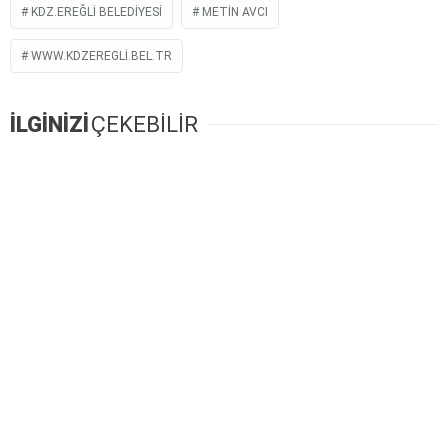
KDZ.EREĞLI BELEDIYESI
METIN AVCI
WWW.KDZEREGLI.BEL.TR
İLGİNİZİ
ÇEKEBİLİR