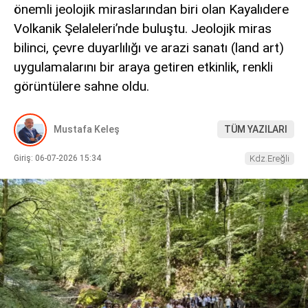
önemli jeolojik miraslarından biri olan Kayalıdere
DIĞER
Volkanik Şelaleleri’nde buluştu. Jeolojik miras
bilinci, çevre duyarlılığı ve arazi sanatı (land art)
uygulamalarını bir araya getiren etkinlik, renkli
görüntülere sahne oldu.
WhatsApp İhbar Hattı
Mustafa Keleş
TÜM YAZILARI
Giriş: 06-07-2026 15:34
Kdz.Ereğli
Facebook
Instagram
Youtube