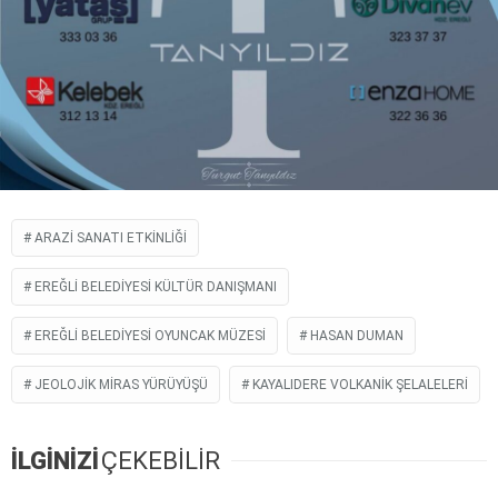
ARAZI SANATI ETKINLIĞI
EREĞLI BELEDIYESI KÜLTÜR DANIŞMANI
EREĞLI BELEDIYESI OYUNCAK MÜZESI
HASAN DUMAN
JEOLOJIK MIRAS YÜRÜYÜŞÜ
KAYALIDERE VOLKANIK ŞELALELERI
İLGİNİZİ
ÇEKEBİLİR