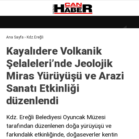
25.5
°
ZONGULDAK
Ana Sayfa
›
Kdz.Ereğli
GALERİ
VİDEO
YAZARLAR
Kayalıdere Volkanik
DÜNYA
Şelaleleri’nde Jeolojik
EKONOMI
Miras Yürüyüşü ve Arazi
GÜNDEM
Sanatı Etkinliği
KÜLÜR – SANAT
düzenlendi
MAGAZIN
SAĞLIK
Kdz. Ereğli Belediyesi Oyuncak Müzesi
tarafından düzenlenen doğa yürüyüşü ve
POLITIKA
farkındalık etkinliğinde, doğaseverler kentin
ASAYIŞ