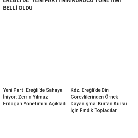
EREĞLİ’DE ‘YENİ PARTİ’NİN KURUCU YÖNETİMİ
BELLİ OLDU
Yeni Parti Ereğli’de Sahaya
Kdz. Ereğli’de Din
İniyor: Zerrin Yılmaz
Görevlilerinden Örnek
Erdoğan Yönetimini Açıkladı
Dayanışma: Kur’an Kursu
İçin Fındık Topladılar