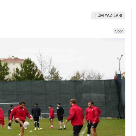
TÜM YAZILARI
Spor