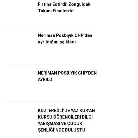
Fırtına Estirdi: Zonguldak
Takımı Finallerde!
Neriman Posbıyık CHP'den
ayrıldığını açıkladı
NERİMAN POSBIYIK CHP’DEN
AYRILDI
WhatsApp İhbar Hattı
KDZ. EREĞLİ’DE YAZ KUR’AN
Facebook
KURSU ÖĞRENCİLERİ BİLGİ
YARIŞMASI VE ÇOCUK
ŞENLİĞİ’NDE BULUŞTU