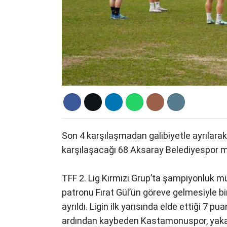
Son 4 karşılaşmadan galibiyetle ayrılar
karşılaşacağı 68 Aksaray Belediyespor maç
TFF 2. Lig Kırmızı Grup’ta şampiyonluk 
patronu Fırat Gül’ün göreve gelmesiyle bir
ayrıldı. Ligin ilk yarısında elde ettiği 7 pu
ardından kaybeden Kastamonuspor, yakaladığ