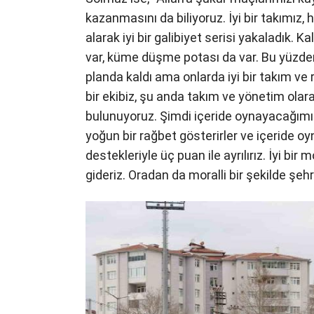
kazanmasını da biliyoruz. İyi bir takımız
alarak iyi bir galibiyet serisi yakaladık.
var, küme düşme potası da var. Bu yüzden 
planda kaldı ama onlarda iyi bir takım ve 
bir ekibiz, şu anda takım ve yönetim ola
bulunuyoruz. Şimdi içeride oynayacağımız 
yoğun bir rağbet gösterirler ve içeride 
destekleriyle üç puan ile ayrılırız. İyi b
gideriz. Oradan da moralli bir şekilde şe