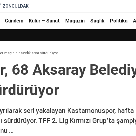
°
ZONGULDAK
Gündem
Külür – Sanat
Magazin
Sağlık
Politika
A
 maçının hazırlıklarını sürdürüyor
, 68 Aksaray Beledi
sürdürüyor
ayrılarak seri yakalayan Kastamonuspor, hafta
nı sürdürüyor. TFF 2. Lig Kırmızı Grup’ta şamp
onu …