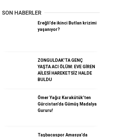
SON HABERLER
Dünya
Ereğli’de ikinci Butlan krizimi
Ekonomi
yaşanıyor?
Gündem
Külür – Sanat
ZONGULDAK’TA GENÇ
Magazin
YAŞTA ACI ÖLÜM: EVE GİREN
AİLESİ HAREKETSİZ HALDE
Sağlık
BULDU
Politika
Ömer Yağız Karakütük’ten
Asayiş
Gürcistan’da Gümüş Madalya
Gururu!
Diğer
Taşbacaspor Amasya’da