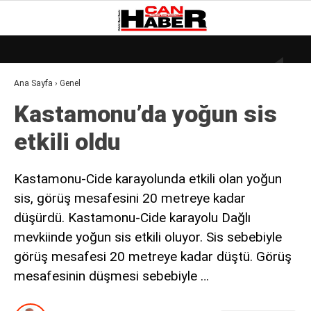
19
°
ZONGULDAK
Ana Sayfa
›
Genel
GALERİ
VİDEO
YAZARLAR
Kastamonu’da yoğun sis
DÜNYA
etkili oldu
EKONOMI
GÜNDEM
Kastamonu-Cide karayolunda etkili olan yoğun
sis, görüş mesafesini 20 metreye kadar
KÜLÜR – SANAT
düşürdü. Kastamonu-Cide karayolu Dağlı
MAGAZIN
mevkiinde yoğun sis etkili oluyor. Sis sebebiyle
SAĞLIK
görüş mesafesi 20 metreye kadar düştü. Görüş
mesafesinin düşmesi sebebiyle …
POLITIKA
ASAYIŞ