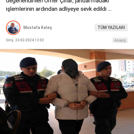
değerlendirilen Ömer Çınar, jandarmadaki
işlemlerinin ardından adliyeye sevk edildi …
DIĞER
Mustafa Keleş
TÜM YAZILARI
Giriş: 23-02-2024 13:02
Asayiş
WhatsApp İhbar Hattı
Facebook
Instagram
Youtube