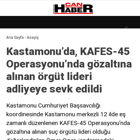
17.5
°
ZONGULDAK
Ana Sayfa
›
Asayiş
GALERİ
VİDEO
YAZARLAR
Kastamonu’da, KAFES-45
DÜNYA
Operasyonu’nda gözaltına
EKONOMI
alınan örgüt lideri
GÜNDEM
adliyeye sevk edildi
KÜLÜR – SANAT
MAGAZIN
Kastamonu Cumhuriyet Başsavcılığı
koordinesinde Kastamonu merkezli 12 ilde eş
SAĞLIK
zamanlı düzenlenen KAFES-45 Operasyonu’nda
POLITIKA
gözaltına alınan suç örgütü lideri olduğu
ASAYIŞ