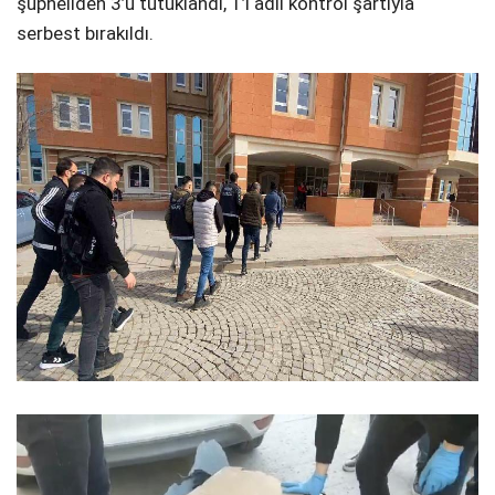
şüpheliden 3’ü tutuklandı, 1’i adli kontrol şartıyla
serbest bırakıldı.