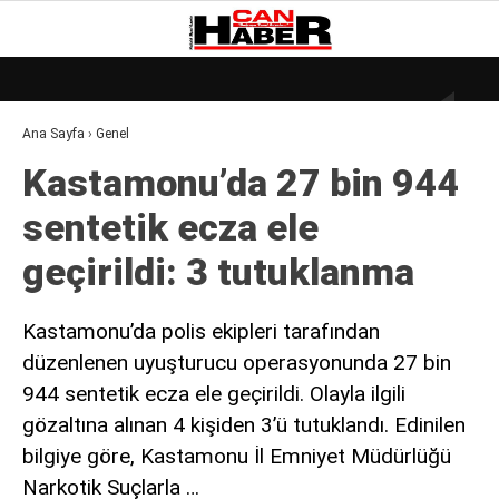
21.4
°
ZONGULDAK
Ana Sayfa
›
Genel
GALERİ
VİDEO
YAZARLAR
Kastamonu’da 27 bin 944
DÜNYA
sentetik ecza ele
EKONOMI
geçirildi: 3 tutuklanma
GÜNDEM
KÜLÜR – SANAT
Kastamonu’da polis ekipleri tarafından
düzenlenen uyuşturucu operasyonunda 27 bin
MAGAZIN
944 sentetik ecza ele geçirildi. Olayla ilgili
SAĞLIK
gözaltına alınan 4 kişiden 3’ü tutuklandı. Edinilen
POLITIKA
bilgiye göre, Kastamonu İl Emniyet Müdürlüğü
Narkotik Suçlarla …
ASAYIŞ