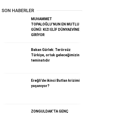
SON HABERLER
Dünya
MUHAMMET
Ekonomi
TOPALOĞLU’NUN EN MUTLU
GÜNÜ: KIZI ELİF DÜNYAEVİNE
Gündem
GİRİYOR
Külür – Sanat
Bakan Gürlek: Terörsüz
Magazin
Türkiye, ortak geleceğimizin
teminatıdır
Sağlık
Politika
Ereğli’de ikinci Butlan krizimi
Asayiş
yaşanıyor?
Diğer
ZONGULDAK’TA GENÇ