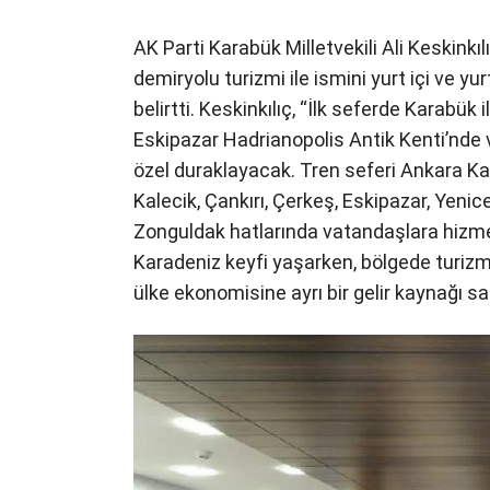
AK Parti Karabük Milletvekili Ali Keskinkı
demiryolu turizmi ile ismini yurt içi ve yu
belirtti. Keskinkılıç, “İlk seferde Karabük 
Eskipazar Hadrianopolis Antik Kenti’nde ve
özel duraklayacak. Tren seferi Ankara Ka
Kalecik, Çankırı, Çerkeş, Eskipazar, Yenic
Zonguldak hatlarında vatandaşlara hizme
Karadeniz keyfi yaşarken, bölgede turizm 
ülke ekonomisine ayrı bir gelir kaynağı s