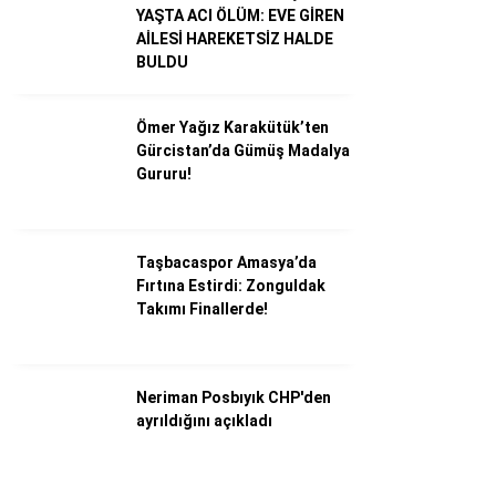
YAŞTA ACI ÖLÜM: EVE GİREN
AİLESİ HAREKETSİZ HALDE
BULDU
Ömer Yağız Karakütük’ten
Gürcistan’da Gümüş Madalya
Gururu!
Taşbacaspor Amasya’da
Fırtına Estirdi: Zonguldak
WhatsApp İhbar Hattı
Takımı Finallerde!
Neriman Posbıyık CHP'den
Facebook
ayrıldığını açıkladı