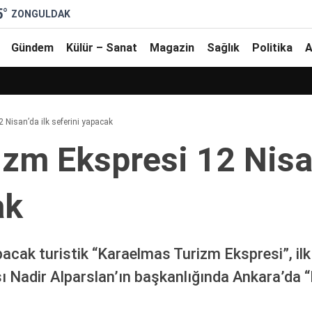
5
°
ZONGULDAK
Gündem
Külür – Sanat
Magazin
Sağlık
Politika
A
Nisan’da ilk seferini yapacak
zm Ekspresi 12 Nisan
ak
cak turistik “Karaelmas Turizm Ekspresi”, ilk
ı Nadir Alparslan’ın başkanlığında Ankara’da 