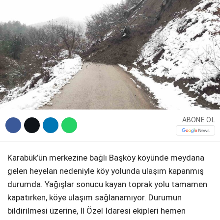
DIĞER
WhatsApp İhbar Hattı
ABONE OL
Facebook
Karabük’ün merkezine bağlı Başköy köyünde meydana
gelen heyelan nedeniyle köy yolunda ulaşım kapanmış
Instagram
durumda. Yağışlar sonucu kayan toprak yolu tamamen
kapatırken, köye ulaşım sağlanamıyor. Durumun
Youtube
bildirilmesi üzerine, İl Özel İdaresi ekipleri hemen