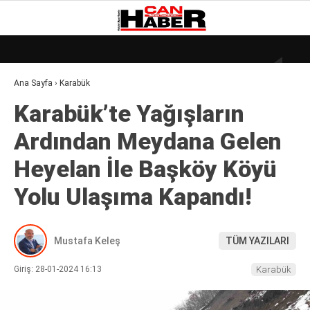
20
°
ZONGULDAK
Ana Sayfa
›
Karabük
GALERİ
VİDEO
YAZARLAR
Karabük’te Yağışların
DÜNYA
Ardından Meydana Gelen
EKONOMI
Heyelan İle Başköy Köyü
GÜNDEM
Yolu Ulaşıma Kapandı!
KÜLÜR – SANAT
MAGAZIN
Mustafa Keleş
TÜM YAZILARI
SAĞLIK
Giriş: 28-01-2024 16:13
Karabük
POLITIKA
ASAYIŞ