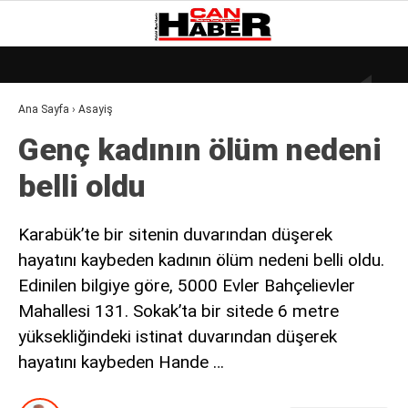
22.3
°
ZONGULDAK
Ana Sayfa
›
Asayiş
GALERİ
VİDEO
YAZARLAR
Genç kadının ölüm nedeni
DÜNYA
belli oldu
EKONOMI
GÜNDEM
Karabük’te bir sitenin duvarından düşerek
hayatını kaybeden kadının ölüm nedeni belli oldu.
KÜLÜR – SANAT
Edinilen bilgiye göre, 5000 Evler Bahçelievler
MAGAZIN
Mahallesi 131. Sokak’ta bir sitede 6 metre
SAĞLIK
yüksekliğindeki istinat duvarından düşerek
hayatını kaybeden Hande …
POLITIKA
ASAYIŞ