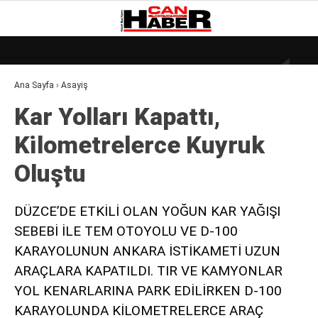
18.4
°
ZONGULDAK
Ana Sayfa
›
Asayiş
GALERİ
VİDEO
YAZARLAR
Kar Yolları Kapattı,
DÜNYA
Ki̇lometrelerce Kuyruk
EKONOMI
Oluştu
GÜNDEM
KÜLÜR – SANAT
DÜZCE’DE ETKİLİ OLAN YOĞUN KAR YAĞIŞI
SEBEBİ İLE TEM OTOYOLU VE D-100
MAGAZIN
KARAYOLUNUN ANKARA İSTİKAMETİ UZUN
SAĞLIK
ARAÇLARA KAPATILDI. TIR VE KAMYONLAR
POLITIKA
YOL KENARLARINA PARK EDİLİRKEN D-100
KARAYOLUNDA KİLOMETRELERCE ARAÇ
ASAYIŞ