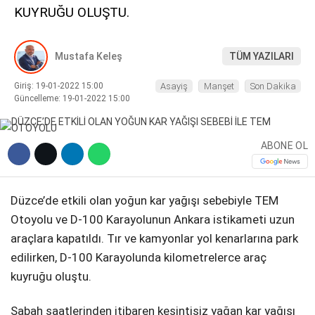
KUYRUĞU OLUŞTU.
DIĞER
Mustafa Keleş
TÜM YAZILARI
Giriş: 19-01-2022 15:00
Asayiş
Manşet
Son Dakika
Güncelleme: 19-01-2022 15:00
WhatsApp İhbar Hattı
ABONE OL
Facebook
Düzce’de etkili olan yoğun kar yağışı sebebiyle TEM
Otoyolu ve D-100 Karayolunun Ankara istikameti uzun
araçlara kapatıldı. Tır ve kamyonlar yol kenarlarına park
Instagram
edilirken, D-100 Karayolunda kilometrelerce araç
kuyruğu oluştu.
Youtube
Sabah saatlerinden itibaren kesintisiz yağan kar yağışı