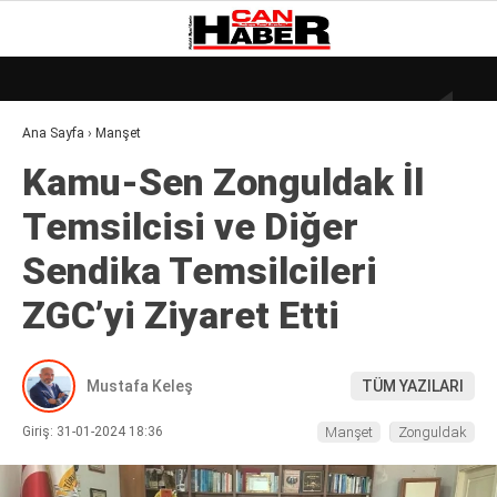
19
°
ZONGULDAK
Ana Sayfa
›
Manşet
GALERİ
VİDEO
YAZARLAR
Kamu-Sen Zonguldak İl
DÜNYA
Temsilcisi ve Diğer
EKONOMI
Sendika Temsilcileri
GÜNDEM
ZGC’yi Ziyaret Etti
KÜLÜR – SANAT
MAGAZIN
Mustafa Keleş
TÜM YAZILARI
SAĞLIK
Giriş: 31-01-2024 18:36
Manşet
Zonguldak
POLITIKA
ASAYIŞ