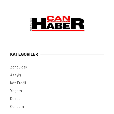
KATEGORİLER
Zonguldak
Asayiş
Kdz.Ereğli
Yaşam
Düzce
Gündem