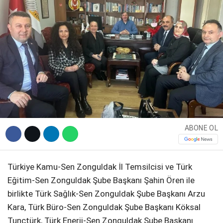
DIĞER
WhatsApp İhbar Hattı
ABONE OL
Facebook
Türkiye Kamu-Sen Zonguldak İl Temsilcisi ve Türk
Instagram
Eğitim-Sen Zonguldak Şube Başkanı Şahin Ören ile
birlikte Türk Sağlık-Sen Zonguldak Şube Başkanı Arzu
Youtube
Kara, Türk Büro-Sen Zonguldak Şube Başkanı Köksal
Tunçtürk, Türk Enerji-Sen Zonguldak Şube Başkanı