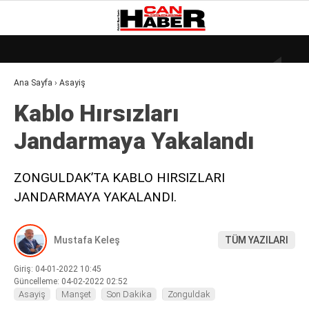
26.4
°
ZONGULDAK
Ana Sayfa
›
Asayiş
GALERİ
VİDEO
YAZARLAR
Kablo Hırsızları
DÜNYA
Jandarmaya Yakalandı
EKONOMI
GÜNDEM
ZONGULDAK’TA KABLO HIRSIZLARI
JANDARMAYA YAKALANDI.
KÜLÜR – SANAT
MAGAZIN
Mustafa Keleş
TÜM YAZILARI
SAĞLIK
Giriş: 04-01-2022 10:45
POLITIKA
Güncelleme: 04-02-2022 02:52
Asayiş
Manşet
Son Dakika
Zonguldak
ASAYIŞ