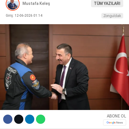
Mustafa Keleş
TÜM YAZILARI
DIĞER
Giriş: 12-06-2026 01:14
Zonguldak
WhatsApp İhbar Hattı
Facebook
Instagram
ABONE OL
Youtube