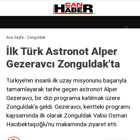
18.5
°
ZONGULDAK
Ana Sayfa
›
Zonguldak
GALERİ
VİDEO
YAZARLAR
İlk Türk Astronot Alper
DÜNYA
Gezeravcı Zonguldak'ta
EKONOMI
GÜNDEM
Türkiye’nin insanlı ilk uzay misyonunu başarıyla
tamamlayarak tarihe geçen astronot Alper
KÜLÜR – SANAT
Gezeravcı, bir dizi programa katılmak üzere
MAGAZIN
Zonguldak’a geldi. Gezeravcı, kentteki programı
SAĞLIK
kapsamında ilk olarak Zonguldak Valisi Osman
Hacıbektaşoğlu’nu makamında ziyaret etti.
POLITIKA
ASAYIŞ