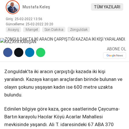
Mustafa Keleş
TÜM YAZILARI
DIĞER
Giriş: 25-02-2022 13:56
Güncelleme: 25-02-2022 20:20
Asayiş
Manşet
Son Dakika
Zonguldak
WhatsApp İhbar Hattı
ABONE OL
Zonguldak’ta iki aracın çarpıştığı kazada iki kişi
Facebook
yaralandı. Kazaya karışan araçlardan birinde bulunan ve
olayın şokunu yaşayan kadın ise 600 metre uzakta
bulundu.
Instagram
Edinilen bilgiye göre kaza, gece saatlerinde Çaycuma-
Bartın karayolu Hacılar Köyü Acarlar Mahallesi
Youtube
mevkisinde yaşandı. Ali T. idaresindeki 67 ABA 370