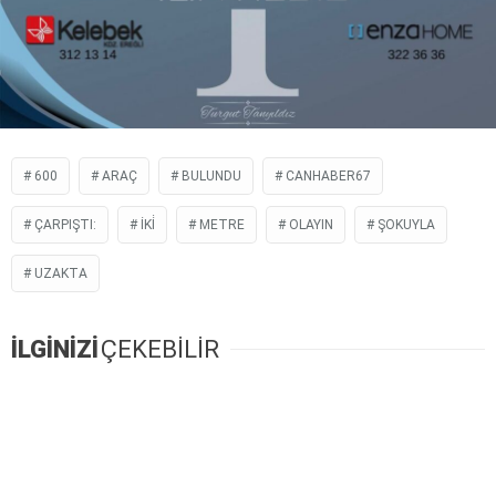
600
ARAÇ
BULUNDU
CANHABER67
ÇARPIŞTI:
İKİ
METRE
OLAYIN
ŞOKUYLA
UZAKTA
İLGİNİZİ
ÇEKEBİLİR