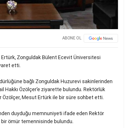
ABONE OL
Ertürk, Zonguldak Bülent Ecevit Üniversitesi
aret etti.
üdürlüğüne bağlı Zonguldak Huzurevi sakinlerinden
il Hakkı Özölçer’e ziyarette bulundu. Rektörlük
zölçer, Mesut Ertürk ile bir süre sohbet etti.
tinden duyduğu memnuniyeti ifade eden Rektör
tlu bir ömür temennisinde bulundu.