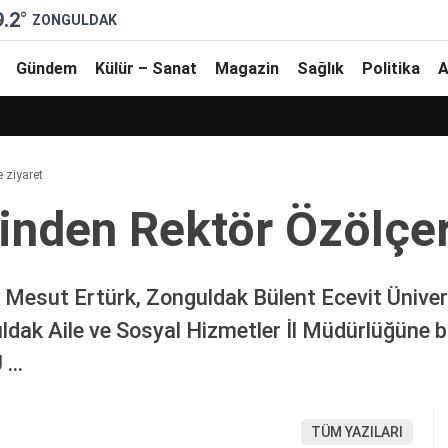
9.2
°
ZONGULDAK
Gündem
Külür – Sanat
Magazin
Sağlık
Politika
A
 ziyaret
inden Rektör Özölçer
Mesut Ertürk, Zonguldak Bülent Ecevit Üniversi
guldak Aile ve Sosyal Hizmetler İl Müdürlüğüne 
Ü …
TÜM YAZILARI