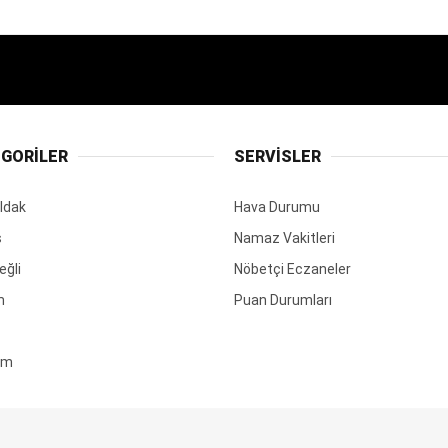
GORİLER
SERVİSLER
ldak
Hava Durumu
ş
Namaz Vakitleri
eğli
Nöbetçi Eczaneler
m
Puan Durumları
em