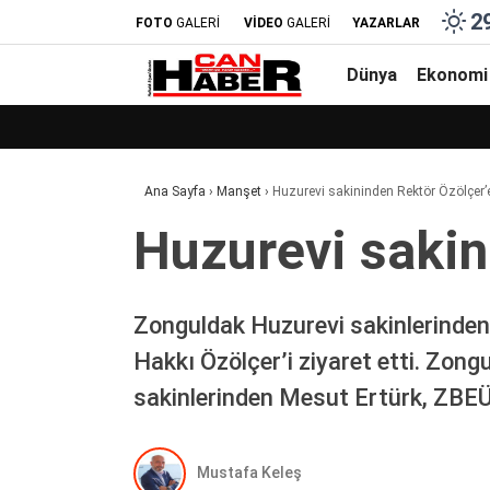
2
FOTO
GALERİ
VİDEO
GALERİ
YAZARLAR
Dünya
Ekonomi
Ana Sayfa
›
Manşet
›
Huzurevi sakininden Rektör Özölçer’e
Huzurevi sakin
Zonguldak Huzurevi sakinlerinden 
Hakkı Özölçer’i ziyaret etti. Zon
sakinlerinden Mesut Ertürk, ZBE
Mustafa Keleş