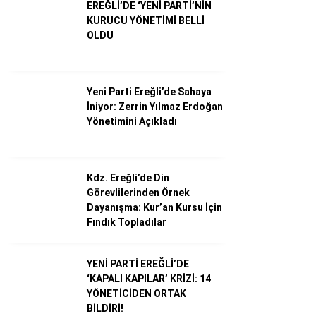
EREĞLİ’DE ‘YENİ PARTİ’NİN
KURUCU YÖNETİMİ BELLİ
OLDU
Dünya
Ekonomi
Yeni Parti Ereğli’de Sahaya
Gündem
İniyor: Zerrin Yılmaz Erdoğan
Külür – Sanat
Yönetimini Açıkladı
Magazin
Sağlık
Kdz. Ereğli’de Din
Görevlilerinden Örnek
Politika
Dayanışma: Kur’an Kursu İçin
Fındık Topladılar
Asayiş
Diğer
YENİ PARTİ EREĞLİ’DE
‘KAPALI KAPILAR’ KRİZİ: 14
YÖNETİCİDEN ORTAK
BİLDİRİ!