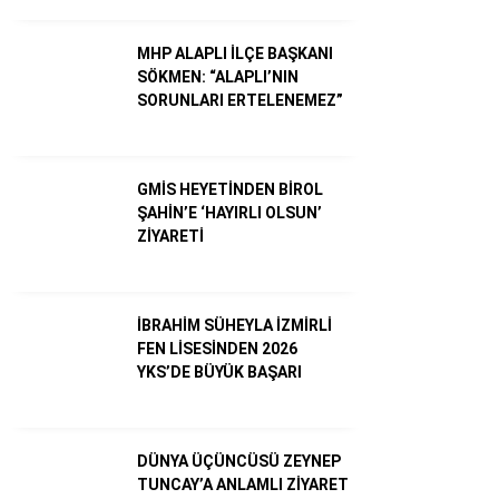
MHP ALAPLI İLÇE BAŞKANI
SÖKMEN: “ALAPLI’NIN
SORUNLARI ERTELENEMEZ”
GMİS HEYETİNDEN BİROL
ŞAHİN’E ‘HAYIRLI OLSUN’
ZİYARETİ
WhatsApp İhbar Hattı
İBRAHİM SÜHEYLA İZMİRLİ
FEN LİSESİNDEN 2026
YKS’DE BÜYÜK BAŞARI
Facebook
DÜNYA ÜÇÜNCÜSÜ ZEYNEP
TUNCAY’A ANLAMLI ZİYARET