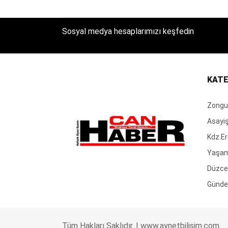
Sosyal medya hesaplarımızı keşfedin
KATE
Zongu
Asayi
Kdz.Er
Yaşa
Düzce
Günd
Tüm Hakları Saklıdır. |
www.aynetbilisim.com