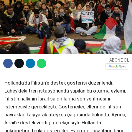
DIĞER
WhatsApp İhbar Hattı
ABONE OL
Facebook
Hollanda’da Filistin’e destek gösterisi düzenlendi.
Lahey’deki tren istasyonunda yapılan bu oturma eylemi,
Filistin halkının İsrail saldırılarına son verilmesini
Instagram
istemesiyle gerçekleşti. Göstericiler, ellerinde Filistin
bayrakları taşıyarak ateşkes çağrısında bulundu. Ayrıca,
Youtube
İsrail’e destek verdiği gerekçesiyle Hollanda
hükümetine tepki gösterdiler. Eylemde, insanların barış