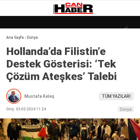
20
°
ZONGULDAK
Ana Sayfa
›
Dünya
GALERİ
VİDEO
YAZARLAR
Hollanda’da Filistin’e
DÜNYA
Destek Gösterisi: ‘Tek
EKONOMI
Çözüm Ateşkes’ Talebi
GÜNDEM
KÜLÜR – SANAT
Mustafa Keleş
TÜM YAZILARI
MAGAZIN
Giriş: 03-02-2024 11:24
Dünya
SAĞLIK
POLITIKA
ASAYIŞ